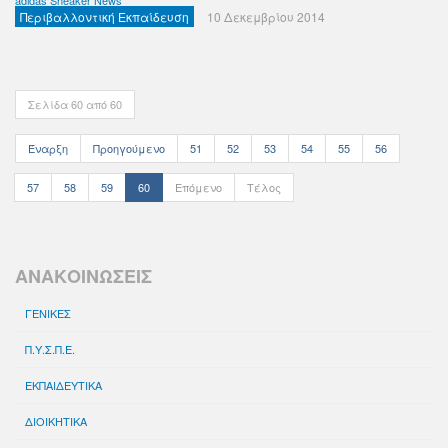
adidas Sneaker News
Περιβαλλοντική Εκπαίδευση
10 Δεκεμβρίου 2014
Σελίδα 60 από 60
Έναρξη
Προηγούμενο
51
52
53
54
55
56
57
58
59
60
Επόμενο
Τέλος
ΑΝΑΚΟΙΝΩΣΕΙΣ
ΓΕΝΙΚΕΣ
Π.Υ.Σ.Π.Ε.
ΕΚΠΑΙΔΕΥΤΙΚΑ
ΔΙΟΙΚΗΤΙΚΑ