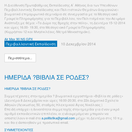
Η Διεύθυνση Πρωτοβάθμιας Εκπαίδευσης A΄ Αθήνας δια των Υπευθύνων
Περιβαλλοντικής Εκπαίδευσης και Πολιτιστικών Θεμάτων διοργανώνει
βιωματικό επιμορφωτικό σεμινάριο σε συνεργασία με το Μεσογειακό
Γραφείο Πληροφόρησης για το Περιβάλλον, τον Πολιτισμό και την Αειφόρο
Ανάπτυξη με θέμα: «Το Δώρο της Βροχής στην πόλη», τη Δευτέρα 15-12-2014
και ώρες 16.00- 19.30, στο Μεσογειακό Γραφείο Πληροφόρησης
(Κυρρήστου 12 και Μνησικλέους /Μετρό Μοναστηράκι).
Air Max 90 NS GPX
Περιβαλλοντική Εκπαίδευση
10 Δεκεμβρίου 2014
Περισσότερα...
ΗΜΕΡΙΔΑ ?ΒΙΒΛΙΑ ΣΕ ΡΟΔΕΣ?
ΗΜΕΡΙΔΑ ?ΒΙΒΛΙΑ ΣΕ ΡΟΔΕΣ?
Συμμετέχοντες στην ημερίδα ? βιωματικά εργαστήρια «Βιβλία σε ρόδες»
(Δευτέρα 8 Δεκεμβρίου και ώρες 16:00-20:30, στο 22ο Δημοτικό Σχολείο
Αθηνών (Λευκωσίας 50, σταθμός Ηλεκτρικού Άγιος Νικόλαος )
Επειδή υπάρχει η δυνατότητα συμμετοχής στην ημερίδα για έναν μικρό
αριθμό εκπαιδευτικών επιπλέον, οι ενδιαφερόμενοι μπορούν να
αποστείλουν e-mail στο
a.politistika@gmail.com
μέχρι τη Δευτέρα στις 10 π.μ.
και θα ειδοποιηθούν με προσωπικό email.
ΣΥΜΜΕΤΕΧΟΝΤΕΣ