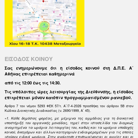
ΕΙΣΟΔΟΣ ΚΟΙΝΟΥ
Σας ενημερώνουμε ότι η είσοδος κοινού στη Δ.Π.Ε. Α΄
Αθήνας επιτρέπεται καθημερινά
από τις 12:00 έως τις 14:30
.
Τις υπόλοιπες ώρες λειτουργίας της Διεύθυνσης, η είσοδος
επιτρέπεται μόνον κατόπιν προγραμματισμένου ραντεβού.
Άρθρο 7 του νόμου 5293 ΦΕΚ 57/τ. Α΄/7-4-2026 προσθήκη του άρθρου 5Β στον
Κώδικα Διοικητικής Διαδικασίας (ν. 2690/1999, Α΄ 45).
«1. Κάθε δημόσιος φορέας, με μέριμνα της αρμόδιας για τη διοικητική
υποστήριξή του οργανικής μονάδας, τηρεί στην ιστοσελίδα του διαρκώς
αναρτημένα τα ωράρια λειτουργίας του, καθώς και τα ωράρια υποδοχής
κοινού, δικηγόρων και άλλων κατηγοριών ενδιαφερομένων για τις οποίες
ισχύουν ειδικά ωράρια. Στην ανάρτηση επισημαίνονται οι αργίες και οι