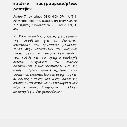
κατόπιν προγραμματισμένου
ραντεβού.
Άρθρο 7 του νόμου 5293 ΦΕΚ 57/τ. Α΄/7-4-
2026 προσθήκη του άρθρου 5Β στον Κώδικα
Διοικητικής Διαδικασίας (ν. 2690/1999, Α΄
45).
«1. Κάθε δημόσιος φορέας, με μέριμνα
της αρμόδιας για τη διοικητική
υποστήριξή του οργανικής μονάδας,
τηρεί στην ιστοσελίδα του διαρκώς
αναρτημένα τα ωράρια λειτουργίας
του, καθώς και τα ωράρια υποδοχής
κοινού, δικηγόρων και άλλων
κατηγοριών ενδιαφερομένων για τις
οποίες ισχύουν ειδικά ωράρια. Στην
ανάρτηση επισημαίνονται οι αργίες και
οι λοιπές ημέρες και ώρες, κατά τις
οποίες η υπηρεσία δεν λειτουργεί ή δεν
δέχεται κοινό, δικηγόρους ή άλλες
κατηγορίες ενδιαφερομένων.»