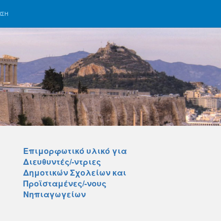
ΗΣΗ
Επιμορφωτικό υλικό για
Διευθυντές/-ντριες
Δημοτικών Σχολείων και
Προϊσταμένες/-νους
Νηπιαγωγείων