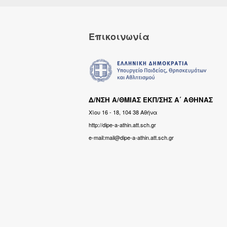
Επικοινωνία
Δ/ΝΣΗ Α/ΘΜΙΑΣ ΕΚΠ/ΣΗΣ Α΄ ΑΘΗΝΑΣ
Χίου 16 - 18, 104 38 Αθήνα
http://dipe-a-athin.att.sch.gr
e-mail:mail@dipe-a-athin.att.sch.gr