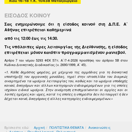
ΕΙΣΟΔΟΣ ΚΟΙΝΟΥ
Σας ενημερώνουμε ότι η είσοδος κοινού στη Δ.Π.Ε. Α΄
Αθήνας επιτρέπεται καθημερινά
από τις 12:00 έως τις 14:30
.
Τις υπόλοιπες ώρες λειτουργίας της Διεύθυνσης, η είσοδος
επιτρέπεται μόνον κατόπιν προγραμματισμένου ραντεβού.
Άρθρο 7 του νόμου 5293 ΦΕΚ 57/τ. Α΄/7-4-2026 προσθήκη του άρθρου 5Β στον
Κώδικα Διοικητικής Διαδικασίας (ν. 2690/1999, Α΄ 45).
«1. Κάθε δημόσιος φορέας, με μέριμνα της αρμόδιας για τη διοικητική
υποστήριξή του οργανικής μονάδας, τηρεί στην ιστοσελίδα του διαρκώς
αναρτημένα τα ωράρια λειτουργίας του, καθώς και τα ωράρια υποδοχής
κοινού, δικηγόρων και άλλων κατηγοριών ενδιαφερομένων για τις οποίες
ισχύουν ειδικά ωράρια. Στην ανάρτηση επισημαίνονται οι αργίες και οι
λοιπές ημέρες και ώρες, κατά τις οποίες η υπηρεσία δεν λειτουργεί ή δεν
δέχεται κοινό, δικηγόρους ή άλλες κατηγορίες ενδιαφερομένων.»
Βρίσκεστε εδώ:
Αρχική
ΠΟΛΙΤΙΣΤΙΚΑ ΘΕΜΑΤΑ
Ανακοινώσεις
Δράσεις
Περιβαλλοντική - Πολιτιστικά