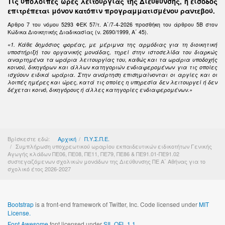
Τις υπόλοιπες ώρες λειτουργίας της Διεύθυνσης, η είσοδος
επιτρέπεται μόνον κατόπιν προγραμματισμένου ραντεβού.
Άρθρο 7 του νόμου 5293 ΦΕΚ 57/τ. Α΄/7-4-2026 προσθήκη του άρθρου 5Β στον
Κώδικα Διοικητικής Διαδικασίας (ν. 2690/1999, Α΄ 45).
«1. Κάθε δημόσιος φορέας, με μέριμνα της αρμόδιας για τη διοικητική
υποστήριξή του οργανικής μονάδας, τηρεί στην ιστοσελίδα του διαρκώς
αναρτημένα τα ωράρια λειτουργίας του, καθώς και τα ωράρια υποδοχής
κοινού, δικηγόρων και άλλων κατηγοριών ενδιαφερομένων για τις οποίες
ισχύουν ειδικά ωράρια. Στην ανάρτηση επισημαίνονται οι αργίες και οι
λοιπές ημέρες και ώρες, κατά τις οποίες η υπηρεσία δεν λειτουργεί ή δεν
δέχεται κοινό, δικηγόρους ή άλλες κατηγορίες ενδιαφερομένων.»
Βρίσκεστε εδώ:
Αρχική
Π.Υ.Σ.Π.Ε.
Συμπλήρωση υποχρεωτικού ωραρίου εκπαιδευτικών ειδικοτήτων Γενικής
Αγωγής κλάδων ΠΕ06, ΠΕ08, ΠΕ11, ΠΕ79, ΠΕ86 & ΠΕ91.01-ΠΕ91.02
συστεγαζόμενων σχολικών μονάδων της Διεύθυνσης ΠΕ Α΄ Αθήνας για το
σχολικό έτος 2026-2027
Bootstrap
is a front-end framework of Twitter, Inc. Code licensed under
MIT
License.
Font Awesome
font licensed under
SIL OFL 1.1
.