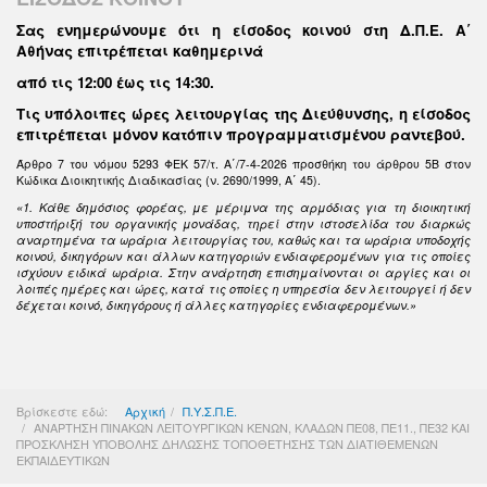
Σας ενημερώνουμε ότι η είσοδος κοινού στη Δ.Π.Ε. Α΄
Αθήνας επιτρέπεται καθημερινά
από τις 12:00 έως τις 14:30
.
Τις υπόλοιπες ώρες λειτουργίας της Διεύθυνσης, η είσοδος
επιτρέπεται μόνον κατόπιν προγραμματισμένου ραντεβού.
Άρθρο 7 του νόμου 5293 ΦΕΚ 57/τ. Α΄/7-4-2026 προσθήκη του άρθρου 5Β στον
Κώδικα Διοικητικής Διαδικασίας (ν. 2690/1999, Α΄ 45).
«1. Κάθε δημόσιος φορέας, με μέριμνα της αρμόδιας για τη διοικητική
υποστήριξή του οργανικής μονάδας, τηρεί στην ιστοσελίδα του διαρκώς
αναρτημένα τα ωράρια λειτουργίας του, καθώς και τα ωράρια υποδοχής
κοινού, δικηγόρων και άλλων κατηγοριών ενδιαφερομένων για τις οποίες
ισχύουν ειδικά ωράρια. Στην ανάρτηση επισημαίνονται οι αργίες και οι
λοιπές ημέρες και ώρες, κατά τις οποίες η υπηρεσία δεν λειτουργεί ή δεν
δέχεται κοινό, δικηγόρους ή άλλες κατηγορίες ενδιαφερομένων.»
Βρίσκεστε εδώ:
Αρχική
Π.Υ.Σ.Π.Ε.
ΑΝΑΡΤΗΣΗ ΠΙΝΑΚΩΝ ΛΕΙΤΟΥΡΓΙΚΩΝ ΚΕΝΩΝ, ΚΛΑΔΩΝ ΠΕ08, ΠΕ11., ΠΕ32 ΚΑΙ
ΠΡΟΣΚΛΗΣΗ ΥΠΟΒΟΛΗΣ ΔΗΛΩΣΗΣ ΤΟΠΟΘΕΤΗΣΗΣ ΤΩΝ ΔΙΑΤΙΘΕΜΕΝΩΝ
ΕΚΠΑΙΔΕΥΤΙΚΩΝ