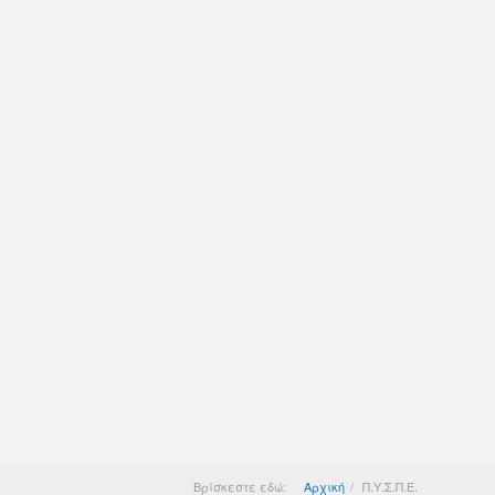
Βρίσκεστε εδώ:
Αρχική
Π.Υ.Σ.Π.Ε.