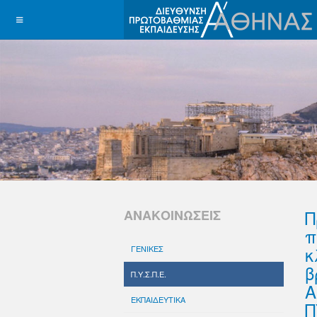
Π
ΑΝΑΚΟΙΝΩΣΕΙΣ
π
κ
ΓΕΝΙΚΕΣ
β
Π.Υ.Σ.Π.Ε.
Α
ΕΚΠΑΙΔΕΥΤΙΚΑ
Π