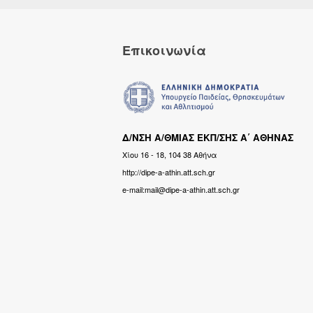
Επικοινωνία
Δ/ΝΣΗ Α/ΘΜΙΑΣ ΕΚΠ/ΣΗΣ Α΄ ΑΘΗΝΑΣ
Χίου 16 - 18, 104 38 Αθήνα
http://dipe-a-athin.att.sch.gr
e-mail:mail@dipe-a-athin.att.sch.gr