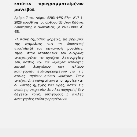
κατόπιν προγραμματισμένου
ραντεβού.
Άρθρο 7 του νόμου 5293 ΦΕΚ 57/τ. Α΄/7-4-
2026 προσθήκη του άρθρου 5Β στον Κώδικα
Διοικητικής Διαδικασίας (ν. 2690/1999, Α΄
45).
«1. Κάθε δημόσιος φορέας, με μέριμνα
της αρμόδιας για τη διοικητική
υποστήριξή του οργανικής μονάδας,
τηρεί στην ιστοσελίδα του διαρκώς
αναρτημένα τα ωράρια λειτουργίας
του, καθώς και τα ωράρια υποδοχής
κοινού, δικηγόρων και άλλων
κατηγοριών ενδιαφερομένων για τις
οποίες ισχύουν ειδικά ωράρια. Στην
ανάρτηση επισημαίνονται οι αργίες και
οι λοιπές ημέρες και ώρες, κατά τις
οποίες η υπηρεσία δεν λειτουργεί ή δεν
δέχεται κοινό, δικηγόρους ή άλλες
κατηγορίες ενδιαφερομένων.»