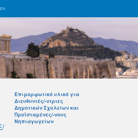
ΗΣΗ
Επιμορφωτικό υλικό για
Διευθυντές/-ντριες
Δημοτικών Σχολείων και
Προϊσταμένες/-νους
Νηπιαγωγείων
/