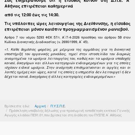
Σας ενημερώνουμε ότι η είσοδος κοινού στη Δ.Π.Ε. Α΄
Αθήνας επιτρέπεται καθημερινά
από τις 12:00 έως τις 14:30
.
Τις υπόλοιπες ώρες λειτουργίας της Διεύθυνσης, η είσοδος
επιτρέπεται μόνον κατόπιν προγραμματισμένου ραντεβού.
Άρθρο 7 του νόμου 5293 ΦΕΚ 57/τ. Α΄/7-4-2026 προσθήκη του άρθρου 5Β στον
Κώδικα Διοικητικής Διαδικασίας (ν. 2690/1999, Α΄ 45).
«1. Κάθε δημόσιος φορέας, με μέριμνα της αρμόδιας για τη διοικητική
υποστήριξή του οργανικής μονάδας, τηρεί στην ιστοσελίδα του διαρκώς
αναρτημένα τα ωράρια λειτουργίας του, καθώς και τα ωράρια υποδοχής
κοινού, δικηγόρων και άλλων κατηγοριών ενδιαφερομένων για τις οποίες
ισχύουν ειδικά ωράρια. Στην ανάρτηση επισημαίνονται οι αργίες και οι
λοιπές ημέρες και ώρες, κατά τις οποίες η υπηρεσία δεν λειτουργεί ή δεν
δέχεται κοινό, δικηγόρους ή άλλες κατηγορίες ενδιαφερομένων.»
Βρίσκεστε εδώ:
Αρχική
Π.Υ.Σ.Π.Ε.
Πρόσκληση υποβολής δήλωσης για προσωρινή τοποθέτηση εκπ/κού Γενικής
Αγωγής κλάδου ΠΕ91.01,που βρίσκεται στη διάθεση του ΠΥΣΠΕ Α΄ Αθήνας