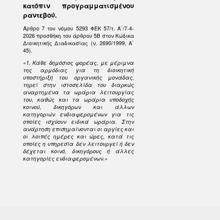
κατόπιν προγραμματισμένου
ραντεβού.
Άρθρο 7 του νόμου 5293 ΦΕΚ 57/τ. Α΄/7-4-
2026 προσθήκη του άρθρου 5Β στον Κώδικα
Διοικητικής Διαδικασίας (ν. 2690/1999, Α΄
45).
«1. Κάθε δημόσιος φορέας, με μέριμνα
της αρμόδιας για τη διοικητική
υποστήριξή του οργανικής μονάδας,
τηρεί στην ιστοσελίδα του διαρκώς
αναρτημένα τα ωράρια λειτουργίας
του, καθώς και τα ωράρια υποδοχής
κοινού, δικηγόρων και άλλων
κατηγοριών ενδιαφερομένων για τις
οποίες ισχύουν ειδικά ωράρια. Στην
ανάρτηση επισημαίνονται οι αργίες και
οι λοιπές ημέρες και ώρες, κατά τις
οποίες η υπηρεσία δεν λειτουργεί ή δεν
δέχεται κοινό, δικηγόρους ή άλλες
κατηγορίες ενδιαφερομένων.»