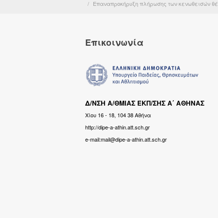
Επαναπροκήρυξη πλήρωσης των κενωθεισών θέσε
Επικοινωνία
Δ/ΝΣΗ Α/ΘΜΙΑΣ ΕΚΠ/ΣΗΣ Α΄ ΑΘΗΝΑΣ
Χίου 16 - 18, 104 38 Αθήνα
http://dipe-a-athin.att.sch.gr
e-mail:mail@dipe-a-athin.att.sch.gr