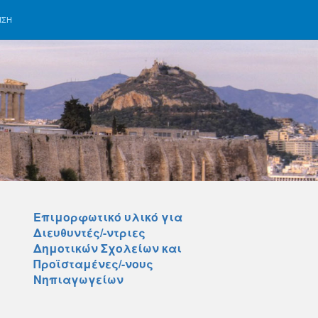
ΗΣΗ
Επιμορφωτικό υλικό για
Διευθυντές/-ντριες
Δημοτικών Σχολείων και
Προϊσταμένες/-νους
Νηπιαγωγείων