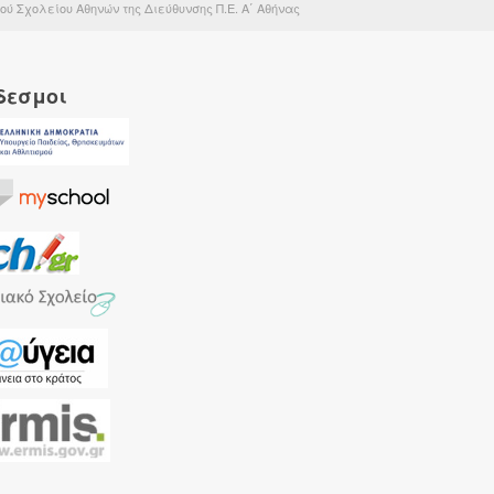
ύ Σχολείου Αθηνών της Διεύθυνσης Π.Ε. Α΄ Αθήνας
δεσμοι