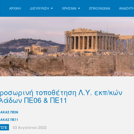
ΑΡΧΙΚΗ
ΔΙΕΥΘΥΝΣΗ
ΧΡΗΣΙΜΑ
ΕΠΙΚΟΙΝΩΝΊΑ
ΑΝΑΖΉΤ
ροσωρινή τοποθέτηση Λ.Υ. εκπ/κών
λάδων ΠΕ06 & ΠΕ11
ΝΑΚΑΣ ΠΕ06
ΝΑΚΑΣ ΠΕ11
ΥΣΠΕ
03 Αυγούστου 2022