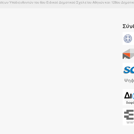
ων Υποδιευθυντών του 6ου Ειδικού Δημοτικού Σχολείου Αθηνών και 128ου Δημοτικο
Σύν