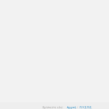
Βρίσκεστε εδώ:
Αρχική
Π.Υ.Σ.Π.Ε.