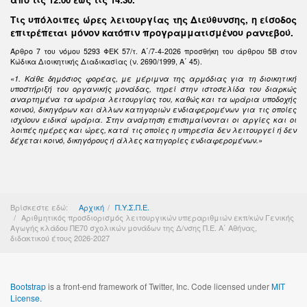
Τις υπόλοιπες ώρες λειτουργίας της Διεύθυνσης, η είσοδος
επιτρέπεται μόνον κατόπιν προγραμματισμένου ραντεβού.
Άρθρο 7 του νόμου 5293 ΦΕΚ 57/τ. Α΄/7-4-2026 προσθήκη του άρθρου 5Β στον
Κώδικα Διοικητικής Διαδικασίας (ν. 2690/1999, Α΄ 45).
«1. Κάθε δημόσιος φορέας, με μέριμνα της αρμόδιας για τη διοικητική
υποστήριξή του οργανικής μονάδας, τηρεί στην ιστοσελίδα του διαρκώς
αναρτημένα τα ωράρια λειτουργίας του, καθώς και τα ωράρια υποδοχής
κοινού, δικηγόρων και άλλων κατηγοριών ενδιαφερομένων για τις οποίες
ισχύουν ειδικά ωράρια. Στην ανάρτηση επισημαίνονται οι αργίες και οι
λοιπές ημέρες και ώρες, κατά τις οποίες η υπηρεσία δεν λειτουργεί ή δεν
δέχεται κοινό, δικηγόρους ή άλλες κατηγορίες ενδιαφερομένων.»
Βρίσκεστε εδώ:
Αρχική
Π.Υ.Σ.Π.Ε.
Αριθμητικός προσδιορισμός λειτουργικών υπεραριθμιών εκπ/κών Γενικής
Αγωγής κλάδου ΠΕ70 σχολικών μονάδων της Δ/νσης Π.Ε. Α΄ Αθήνας,
διδακτικού έτους 2026-2027
Bootstrap
is a front-end framework of Twitter, Inc. Code licensed under
MIT
License.