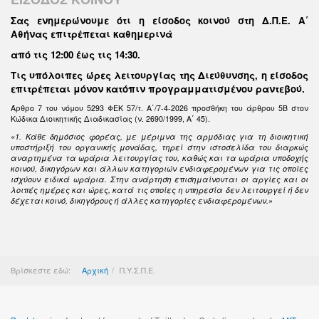
Σας ενημερώνουμε ότι η είσοδος κοινού στη Δ.Π.Ε. Α΄
Αθήνας επιτρέπεται καθημερινά
από τις 12:00 έως τις 14:30
.
Τις υπόλοιπες ώρες λειτουργίας της Διεύθυνσης, η είσοδος
επιτρέπεται μόνον κατόπιν προγραμματισμένου ραντεβού.
Άρθρο 7 του νόμου 5293 ΦΕΚ 57/τ. Α΄/7-4-2026 προσθήκη του άρθρου 5Β στον
Κώδικα Διοικητικής Διαδικασίας (ν. 2690/1999, Α΄ 45).
«1. Κάθε δημόσιος φορέας, με μέριμνα της αρμόδιας για τη διοικητική
υποστήριξή του οργανικής μονάδας, τηρεί στην ιστοσελίδα του διαρκώς
αναρτημένα τα ωράρια λειτουργίας του, καθώς και τα ωράρια υποδοχής
κοινού, δικηγόρων και άλλων κατηγοριών ενδιαφερομένων για τις οποίες
ισχύουν ειδικά ωράρια. Στην ανάρτηση επισημαίνονται οι αργίες και οι
λοιπές ημέρες και ώρες, κατά τις οποίες η υπηρεσία δεν λειτουργεί ή δεν
δέχεται κοινό, δικηγόρους ή άλλες κατηγορίες ενδιαφερομένων.»
Βρίσκεστε εδώ:
Αρχική
Π.Υ.Σ.Π.Ε.