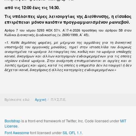
από τις 12:00 έως τις 14:30
.
Τις υπόλοιπες ώρες λειτουργίας της Διεύθυνσης, η είσοδος
επιτρέπεται μόνον κατόπιν προγραμματισμένου ραντεβού.
Άρθρο 7 του νόμου 5293 ΦΕΚ 57/τ. Α΄/7-4-2026 προσθήκη του άρθρου 5Β στον
Κώδικα Διοικητικής Διαδικασίας (ν. 2690/1999, Α΄ 45).
«1. Κάθε δημόσιος φορέας, με μέριμνα της αρμόδιας για τη διοικητική
υποστήριξή του οργανικής μονάδας, τηρεί στην ιστοσελίδα του διαρκώς
αναρτημένα τα ωράρια λειτουργίας του, καθώς και τα ωράρια υποδοχής
κοινού, δικηγόρων και άλλων κατηγοριών ενδιαφερομένων για τις οποίες
ισχύουν ειδικά ωράρια. Στην ανάρτηση επισημαίνονται οι αργίες και οι
λοιπές ημέρες και ώρες, κατά τις οποίες η υπηρεσία δεν λειτουργεί ή δεν
δέχεται κοινό, δικηγόρους ή άλλες κατηγορίες ενδιαφερομένων.»
Βρίσκεστε εδώ:
Αρχική
Π.Υ.Σ.Π.Ε.
Bootstrap
is a front-end framework of Twitter, Inc. Code licensed under
MIT
License.
Font Awesome
font licensed under
SIL OFL 1.1
.