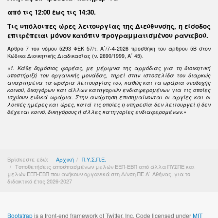
από τις 12:00 έως τις 14:30
.
Τις υπόλοιπες ώρες λειτουργίας της Διεύθυνσης, η είσοδος
επιτρέπεται μόνον κατόπιν προγραμματισμένου ραντεβού.
Άρθρο 7 του νόμου 5293 ΦΕΚ 57/τ. Α΄/7-4-2026 προσθήκη του άρθρου 5Β στον
Κώδικα Διοικητικής Διαδικασίας (ν. 2690/1999, Α΄ 45).
«1. Κάθε δημόσιος φορέας, με μέριμνα της αρμόδιας για τη διοικητική
υποστήριξή του οργανικής μονάδας, τηρεί στην ιστοσελίδα του διαρκώς
αναρτημένα τα ωράρια λειτουργίας του, καθώς και τα ωράρια υποδοχής
κοινού, δικηγόρων και άλλων κατηγοριών ενδιαφερομένων για τις οποίες
ισχύουν ειδικά ωράρια. Στην ανάρτηση επισημαίνονται οι αργίες και οι
λοιπές ημέρες και ώρες, κατά τις οποίες η υπηρεσία δεν λειτουργεί ή δεν
δέχεται κοινό, δικηγόρους ή άλλες κατηγορίες ενδιαφερομένων.»
Βρίσκεστε εδώ:
Αρχική
Π.Υ.Σ.Π.Ε.
Τοποθετήσεις αποσπασμένων μελών ΕΕΠ-ΕΒΠ από άλλα ΠΥΣΠΕ και
μελών ΕΕΠ-ΕΒΠ που ανήκουν οργανικά στη Δ/νση ΠΕ Α΄ Αθήνας, για το
διδακτικό έτος 2026-2027
Bootstrap
is a front-end framework of Twitter, Inc. Code licensed under
MIT