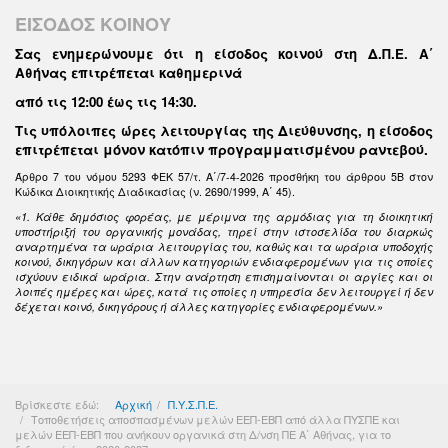
ΕΙΣΟΔΟΣ ΚΟΙΝΟΥ
Σας ενημερώνουμε ότι η είσοδος κοινού στη Δ.Π.Ε. Α΄
Αθήνας επιτρέπεται καθημερινά
από τις 12:00 έως τις 14:30
.
Τις υπόλοιπες ώρες λειτουργίας της Διεύθυνσης, η είσοδος
επιτρέπεται μόνον κατόπιν προγραμματισμένου ραντεβού.
Άρθρο 7 του νόμου 5293 ΦΕΚ 57/τ. Α΄/7-4-2026 προσθήκη του άρθρου 5Β στον
Κώδικα Διοικητικής Διαδικασίας (ν. 2690/1999, Α΄ 45).
«1. Κάθε δημόσιος φορέας, με μέριμνα της αρμόδιας για τη διοικητική
υποστήριξή του οργανικής μονάδας, τηρεί στην ιστοσελίδα του διαρκώς
αναρτημένα τα ωράρια λειτουργίας του, καθώς και τα ωράρια υποδοχής
κοινού, δικηγόρων και άλλων κατηγοριών ενδιαφερομένων για τις οποίες
ισχύουν ειδικά ωράρια. Στην ανάρτηση επισημαίνονται οι αργίες και οι
λοιπές ημέρες και ώρες, κατά τις οποίες η υπηρεσία δεν λειτουργεί ή δεν
δέχεται κοινό, δικηγόρους ή άλλες κατηγορίες ενδιαφερομένων.»
Βρίσκεστε εδώ:
Αρχική
Π.Υ.Σ.Π.Ε.
Τοποθετήσεις αποσπασμένων μελών ΕΕΠ-ΕΒΠ από άλλα ΠΥΣΠΕ και
μελών ΕΕΠ-ΕΒΠ που ανήκουν οργανικά στη Δ/νση ΠΕ Α΄ Αθήνας, για το