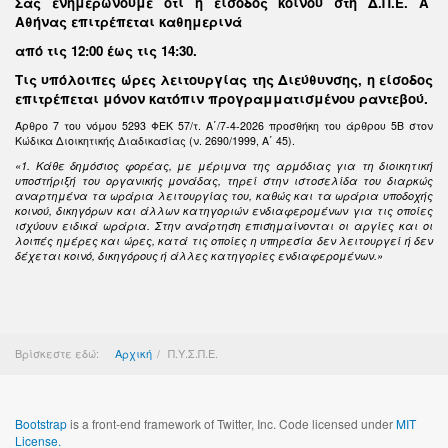
Σας ενημερώνουμε ότι η είσοδος κοινού στη Δ.Π.Ε. Α΄
Αθήνας επιτρέπεται καθημερινά
από τις 12:00 έως τις 14:30
.
Τις υπόλοιπες ώρες λειτουργίας της Διεύθυνσης, η είσοδος
επιτρέπεται μόνον κατόπιν προγραμματισμένου ραντεβού.
Άρθρο 7 του νόμου 5293 ΦΕΚ 57/τ. Α΄/7-4-2026 προσθήκη του άρθρου 5Β στον
Κώδικα Διοικητικής Διαδικασίας (ν. 2690/1999, Α΄ 45).
«1. Κάθε δημόσιος φορέας, με μέριμνα της αρμόδιας για τη διοικητική
υποστήριξή του οργανικής μονάδας, τηρεί στην ιστοσελίδα του διαρκώς
αναρτημένα τα ωράρια λειτουργίας του, καθώς και τα ωράρια υποδοχής
κοινού, δικηγόρων και άλλων κατηγοριών ενδιαφερομένων για τις οποίες
ισχύουν ειδικά ωράρια. Στην ανάρτηση επισημαίνονται οι αργίες και οι
λοιπές ημέρες και ώρες, κατά τις οποίες η υπηρεσία δεν λειτουργεί ή δεν
δέχεται κοινό, δικηγόρους ή άλλες κατηγορίες ενδιαφερομένων.»
Βρίσκεστε εδώ:
Αρχική
Π.Υ.Σ.Π.Ε.
Bootstrap
is a front-end framework of Twitter, Inc. Code licensed under
MIT
License.