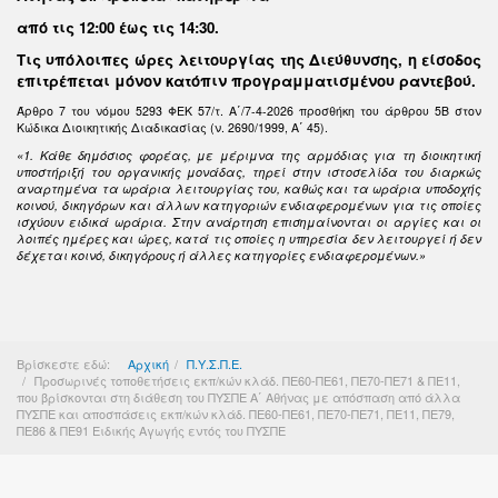
από τις 12:00 έως τις 14:30
.
Τις υπόλοιπες ώρες λειτουργίας της Διεύθυνσης, η είσοδος
επιτρέπεται μόνον κατόπιν προγραμματισμένου ραντεβού.
Άρθρο 7 του νόμου 5293 ΦΕΚ 57/τ. Α΄/7-4-2026 προσθήκη του άρθρου 5Β στον
Κώδικα Διοικητικής Διαδικασίας (ν. 2690/1999, Α΄ 45).
«1. Κάθε δημόσιος φορέας, με μέριμνα της αρμόδιας για τη διοικητική
υποστήριξή του οργανικής μονάδας, τηρεί στην ιστοσελίδα του διαρκώς
αναρτημένα τα ωράρια λειτουργίας του, καθώς και τα ωράρια υποδοχής
κοινού, δικηγόρων και άλλων κατηγοριών ενδιαφερομένων για τις οποίες
ισχύουν ειδικά ωράρια. Στην ανάρτηση επισημαίνονται οι αργίες και οι
λοιπές ημέρες και ώρες, κατά τις οποίες η υπηρεσία δεν λειτουργεί ή δεν
δέχεται κοινό, δικηγόρους ή άλλες κατηγορίες ενδιαφερομένων.»
Βρίσκεστε εδώ:
Αρχική
Π.Υ.Σ.Π.Ε.
Προσωρινές τοποθετήσεις εκπ/κών κλάδ. ΠΕ60-ΠΕ61, ΠΕ70-ΠΕ71 & ΠΕ11,
που βρίσκονται στη διάθεση του ΠΥΣΠΕ Α΄ Αθήνας με απόσπαση από άλλα
ΠΥΣΠΕ και αποσπάσεις εκπ/κών κλάδ. ΠΕ60-ΠΕ61, ΠΕ70-ΠΕ71, ΠΕ11, ΠΕ79,
ΠΕ86 & ΠΕ91 Ειδικής Αγωγής εντός του ΠΥΣΠΕ