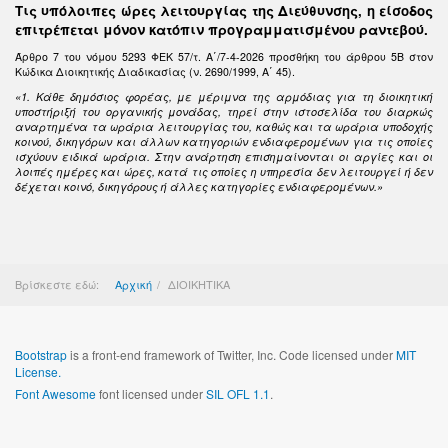
Τις υπόλοιπες ώρες λειτουργίας της Διεύθυνσης, η είσοδος
επιτρέπεται μόνον κατόπιν προγραμματισμένου ραντεβού.
Άρθρο 7 του νόμου 5293 ΦΕΚ 57/τ. Α΄/7-4-2026 προσθήκη του άρθρου 5Β στον
Κώδικα Διοικητικής Διαδικασίας (ν. 2690/1999, Α΄ 45).
«1. Κάθε δημόσιος φορέας, με μέριμνα της αρμόδιας για τη διοικητική
υποστήριξή του οργανικής μονάδας, τηρεί στην ιστοσελίδα του διαρκώς
αναρτημένα τα ωράρια λειτουργίας του, καθώς και τα ωράρια υποδοχής
κοινού, δικηγόρων και άλλων κατηγοριών ενδιαφερομένων για τις οποίες
ισχύουν ειδικά ωράρια. Στην ανάρτηση επισημαίνονται οι αργίες και οι
λοιπές ημέρες και ώρες, κατά τις οποίες η υπηρεσία δεν λειτουργεί ή δεν
δέχεται κοινό, δικηγόρους ή άλλες κατηγορίες ενδιαφερομένων.»
Βρίσκεστε εδώ:
Αρχική
ΔΙΟΙΚΗΤΙΚΑ
Bootstrap
is a front-end framework of Twitter, Inc. Code licensed under
MIT
License.
Font Awesome
font licensed under
SIL OFL 1.1
.