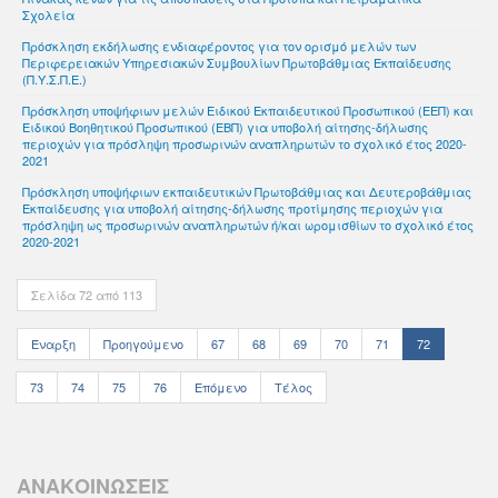
Σχολεία
Πρόσκληση εκδήλωσης ενδιαφέροντος για τον ορισμό μελών των
Περιφερειακών Υπηρεσιακών Συμβουλίων Πρωτοβάθμιας Εκπαίδευσης
(Π.Υ.Σ.Π.Ε.)
Πρόσκληση υποψήφιων μελών Ειδικού Εκπαιδευτικού Προσωπικού (ΕΕΠ) και
Ειδικού Βοηθητικού Προσωπικού (ΕΒΠ) για υποβολή αίτησης-δήλωσης
περιοχών για πρόσληψη προσωρινών αναπληρωτών το σχολικό έτος 2020-
2021
Πρόσκληση υποψήφιων εκπαιδευτικών Πρωτοβάθμιας και Δευτεροβάθμιας
Εκπαίδευσης για υποβολή αίτησης-δήλωσης προτίμησης περιοχών για
πρόσληψη ως προσωρινών αναπληρωτών ή/και ωρομισθίων το σχολικό έτος
2020-2021
Σελίδα 72 από 113
Έναρξη
Προηγούμενο
67
68
69
70
71
72
73
74
75
76
Επόμενο
Τέλος
ΑΝΑΚΟΙΝΩΣΕΙΣ