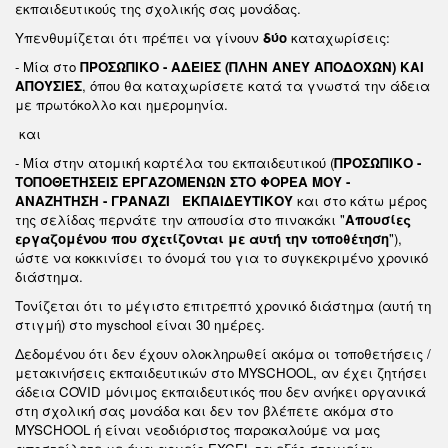
εκπαιδευτικούς της σχολικής σας μονάδας.
Υπενθυμίζεται ότι πρέπει να γίνουν
δύο
καταχωρίσεις:
- Μία στο
ΠΡΟΣΩΠΙΚΟ - ΑΔΕΙΕΣ (ΠΛΗΝ ΑΝΕΥ ΑΠΟΔΟΧΩΝ) ΚΑΙ
ΑΠΟΥΣΙΕΣ
, όπου θα καταχωρίσετε κατά τα γνωστά την άδεια
με πρωτόκολλο και ημερομηνία.
και
- Μία στην ατομική καρτέλα του εκπαιδευτικού (
ΠΡΟΣΩΠΙΚΟ -
ΤΟΠΟΘΕΤΗΣΕΙΣ ΕΡΓΑΖΟΜΕΝΩΝ ΣΤΟ ΦΟΡΕΑ ΜΟΥ -
ΑΝΑΖΗΤΗΣΗ - ΓΡΑΝΑΖΙ ΕΚΠΑΙΔΕΥΤΙΚΟΥ
και στο κάτω μέρος
της σελίδας περνάτε την απουσία στο πινακάκι "
Απουσίες
εργαζομένου που σχετίζονται με αυτή την τοποθέτηση
"),
ώστε να κοκκινίσει το όνομά του για το συγκεκριμένο χρονικό
διάστημα.
Τονίζεται ότι το μέγιστο επιτρεπτό χρονικό διάστημα (αυτή τη
στιγμή) στο myschool είναι 30 ημέρες.
Δεδομένου ότι δεν έχουν ολοκληρωθεί ακόμα οι τοποθετήσεις /
μετακινήσεις εκπαιδευτικών στο MYSCHOOL, αν έχει ζητήσει
άδεια COVID μόνιμος εκπαιδευτικός που δεν ανήκει οργανικά
στη σχολική σας μονάδα και δεν τον βλέπετε ακόμα στο
MYSCHOOL ή είναι νεοδιόριστος παρακαλούμε να μας