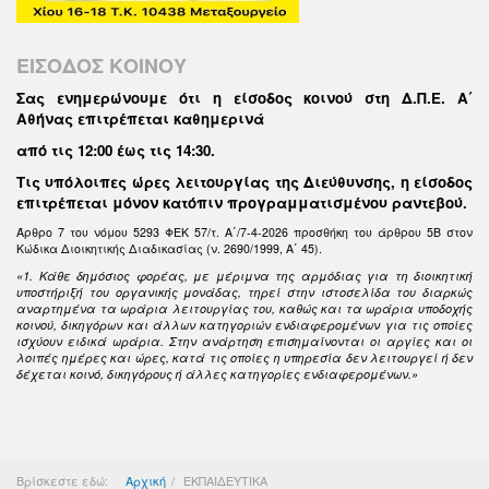
ΕΙΣΟΔΟΣ ΚΟΙΝΟΥ
Σας ενημερώνουμε ότι η είσοδος κοινού στη Δ.Π.Ε. Α΄
Αθήνας επιτρέπεται καθημερινά
από τις 12:00 έως τις 14:30
.
Τις υπόλοιπες ώρες λειτουργίας της Διεύθυνσης, η είσοδος
επιτρέπεται μόνον κατόπιν προγραμματισμένου ραντεβού.
Άρθρο 7 του νόμου 5293 ΦΕΚ 57/τ. Α΄/7-4-2026 προσθήκη του άρθρου 5Β στον
Κώδικα Διοικητικής Διαδικασίας (ν. 2690/1999, Α΄ 45).
«1. Κάθε δημόσιος φορέας, με μέριμνα της αρμόδιας για τη διοικητική
υποστήριξή του οργανικής μονάδας, τηρεί στην ιστοσελίδα του διαρκώς
αναρτημένα τα ωράρια λειτουργίας του, καθώς και τα ωράρια υποδοχής
κοινού, δικηγόρων και άλλων κατηγοριών ενδιαφερομένων για τις οποίες
ισχύουν ειδικά ωράρια. Στην ανάρτηση επισημαίνονται οι αργίες και οι
λοιπές ημέρες και ώρες, κατά τις οποίες η υπηρεσία δεν λειτουργεί ή δεν
δέχεται κοινό, δικηγόρους ή άλλες κατηγορίες ενδιαφερομένων.»
Βρίσκεστε εδώ:
Αρχική
ΕΚΠΑΙΔΕΥΤΙΚΑ