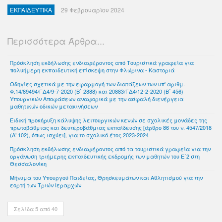
ΕΚΠΑΙΔΕΥΤΙΚΑ
29 Φεβρουαρίου 2024
Περισσότερα Άρθρα...
Πρόσκληση εκδήλωσης ενδιαφέροντος από Τουριστικά γραφεία για
πολυήμερη εκπαιδευτική επίσκεψη στην Φλώρινα - Καστοριά
Οδηγίες σχετικά με την εφαρμογή των διατάξεων των υπ' αριθμ.
Φ.14/89494/ΓΔ4/9-7-2020 (B΄ 2888) και 20883/ΓΔ4/12-2-2020 (Β΄ 456)
Υπουργικών Αποφάσεων αναφορικά με την ασφαλή διενέργεια
μαθητικών οδικών μετακινήσεων
Ειδική προκήρυξη κάλυψης λειτουργικών κενών σε σχολικές μονάδες της
πρωτοβάθμιας και δευτεροβάθμιας εκπαίδευσης [άρθρο 86 του ν. 4547/2018
(Α’ 102), όπως ισχύει], για το σχολικό έτος 2023-2024
Πρόσκληση εκδήλωσης ενδιαφέροντος από τα τουριστικά γραφεία για την
οργάνωση τριήμερης εκπαιδευτικής εκδρομής των μαθητών του Ε΄2 στη
Θεσσαλονίκη
Μήνυμα του Υπουργού Παιδείας, Θρησκευμάτων και Αθλητισμού για την
εορτή των Τριών Ιεραρχών
Σελίδα 5 από 40