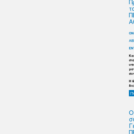
Π
τ
Π
Α
ΟΝ
ΛΕ
ΕΝ
Κα
στ
υπ
μο
συ
Η 
δι
Π
Ο
σ
Γ
Π