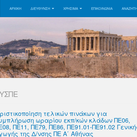
ΑΡΧΙΚΗ
ΔΙΕΥΘΥΝΣΗ
ΧΡΗΣΙΜΑ
ΕΠΙΚΟΙΝΩΝΊΑ
ΑΝΑΖΉΤ
ΥΣΠΕ
ριστικοποίηση τελικών πινάκων για
υμπλήρωση ωραρίου εκπ/κών κλάδων ΠΕ06,
Ε08, ΠΕ11, ΠΕ79, ΠΕ86, ΠΕ91.01-ΠΕ91.02 Γενική
γωγής της Δ/νσης ΠΕ Α΄ Αθήνας