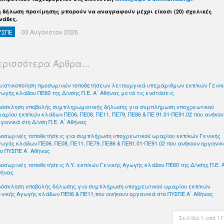
η δήλωση προτίμησης μπορούν να αναγραφούν μέχρι είκοσι (20) σχολικές
νάδες.
ΥΣΠΕ
03 Αυγούστου 2026
ερισσότερα Άρθρα...
ριστικοποίηση προσωρινών τοποθετήσεων λειτουργικά υπεράριθμων εκπ/κών Γενικ
ωγής κλάδου ΠΕ60 της Δ/νσης Π.Ε. Α΄ Αθήνας μετά τις ενστάσεις
ρόσκληση υποβολής συμπληρωματικής δήλωσης για συμπλήρωση υποχρεωτικού
αρίου εκπ/κών κλάδων ΠΕ06, ΠΕ08, ΠΕ11, ΠΕ79, ΠΕ86 & ΠΕ 91.01-ΠΕ91.02 που ανήκου
γανικά στη Δ/νση Π.Ε. Α΄ Αθήνας
ροσωρινές τοποθετήσεις για συμπλήρωση υποχρεωτικού ωραρίου εκπ/κών Γενικής
ωγής κλάδων ΠΕ06, ΠΕ08, ΠΕ11, ΠΕ79, ΠΕ86 & ΠΕ91.01-ΠΕ91.02 που ανήκουν οργανι
ο ΠΥΣΠΕ Α΄ Αθήνας
οσωρινές τοποθετήσεις Λ.Υ. εκπ/κών Γενικής Αγωγής κλάδου ΠΕ60 της Δ/νσης Π.Ε. 
θήνας
ρόσκληση υποβολής δήλωσης για συμπλήρωση υποχρεωτικού ωραρίου εκπ/κών
νικής Αγωγής κλάδων ΠΕ06 & ΠΕ11,που ανήκουν οργανικά στο ΠΥΣΠΕ Α΄ Αθήνας
Σελίδα 1 από 11