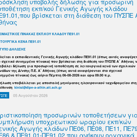
ρόσκληση υποβολής δήλωσης για προσωρινή
οποθέτηση εκπ/κού Γενικής Αγωγής κλάδου
Ε91.01,που βρίσκεται στη διάθεση του ΠΥΣΠΕ 
θήνας
ΟΜΑΣΤΙΚΟΣ ΠΙΝΑΚΑΣ ΕΚΠ.ΚΟΥ ΚΛΑΔΟΥ ΠΕ91.01
ΙΤΟΥΡΓΙΚΑ ΚΕΝΑ ΠΕ91.01
ΤΥΠΟ ΔΗΛΩΣΗΣ
λείται ο εκπαιδευτικός Γενικής Αγωγής κλάδου ΠΕ91.01 (όπως αυτός αναφέρε
ο σχετικό συνημμένο πίνακα) που βρίσκεται στη διάθεση του ΠΥΣΠΕ Α΄ Αθήνας 
οβάλει δήλωση για προσωρινή τοποθέτηση σε λειτουργικά κενά των σχολικών
νάδων της Δ/νσης Π.Ε. Α΄ Αθήνας (όπως αυτά αναφέρονται στο σχετικό
νημμένο πίνακα) έως αύριο Πέμπτη 06-08-2026 και ώρα 09.00 π.μ.
δήλωση υποβάλλεται με αποστολή μηνύματος ηλεκτρονικού ταχυδρομείου στη
εύθυνση
kinisi@dipe-a-athin.att.sch.gr
ΥΣΠΕ
05 Αυγούστου 2026
ριστικοποίηση προσωρινών τοποθετήσεων γι
υμπλήρωση υποχρεωτικού ωραρίου εκπ/κών
ενικής Αγωγής κλάδων ΠΕ06, ΠΕ08, ΠΕ11, ΠΕ79
Ε86 & ΠΕ91.01-ΠΕ91.02 που ανήκουν οργανικά