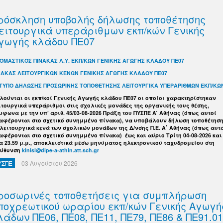
ρόσκληση υποβολής δήλωσης τοποθέτησης
ειτουργικά υπεράριθμων εκπ/κών Γενικής
γωγής κλάδου ΠΕ07
ΟΜΑΣΤΙΚΟΣ ΠΙΝΑΚΑΣ Λ.Υ. ΕΚΠ/ΚΩΝ ΓΕΝΙΚΗΣ ΑΓΩΓΗΣ ΚΛΑΔΟΥ ΠΕ07
ΝΑΚΑΣ ΛΕΙΤΟΥΡΓΙΚΩΝ ΚΕΝΩΝ ΓΕΝΙΚΗΣ ΑΓΩΓΗΣ ΚΛΑΔΟΥ ΠΕ07
ΤΥΠΟ ΔΗΛΩΣΗΣ ΠΡΟΣΩΡΙΝΗΣ ΤΟΠΟΘΕΤΗΣΗΣ ΛΕΙΤΟΥΡΓΙΚΑ ΥΠΕΡΑΡΙΘΜΩΝ ΕΚΠ/ΚΩ
λούνται οι εκπ/κοί Γενικής Αγωγής κλάδου ΠΕ07 οι οποίοι χαρακτηρίστηκαν
ιτουργικά υπεράριθμοι στις σχολικές μονάδες της οργανικής τους θέσης,
μφωνα με την υπ’ αριθ. 45/03-08-2026 Πράξη του ΠΥΣΠΕ Α ́ Αθήνας (όπως αυτοί
αφέρονται στο σχετικό συνημμένο πίνακα), να υποβάλουν δήλωση τοποθέτησ
 λειτουργικά κενά των σχολικών μονάδων της Δ/νσης Π.Ε. Α΄ Αθήνας (όπως αυτ
αφέρονται στο σχετικό συνημμένο πίνακα) έως και αύριο Τρίτη 04-08-2026 και
α 23.59 μ.μ., αποκλειστικά μέσω μηνύματος ηλεκτρονικού ταχυδρομείου στη
εύθυνση
kinisi@dipe-a-athin.att.sch.gr
ΥΣΠΕ
03 Αυγούστου 2026
ροσωρινές τοποθετήσεις για συμπλήρωση
ποχρεωτικού ωραρίου εκπ/κών Γενικής Αγωγή
λάδων ΠΕ06, ΠΕ08, ΠΕ11, ΠΕ79, ΠΕ86 & ΠΕ91.01