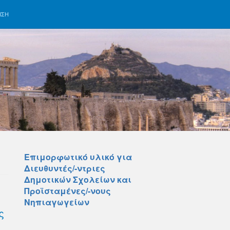
ΗΣΗ
Επιμορφωτικό υλικό για
Διευθυντές/-ντριες
Δημοτικών Σχολείων και
Προϊσταμένες/-νους
Νηπιαγωγείων
ς