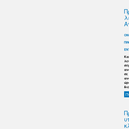
Π
λ
Α
ΟΝ
ΠΙ
ΕΝ
Κα
λε
σύ
αν
σε
αν
ώρ
δι
Π
Π
υ
κ