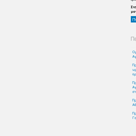
Στ
μο
Π
Π
Ο
Αγ
Π
ωρ
ορ
Π
Αγ
στ
Πρ
Α
Π
Γε