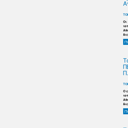
Α
ΤΟ
Οι
το
Αθ
δι
Π
Τ
Π
Π
ΤΟ
Ο 
το
Αθ
δι
Π