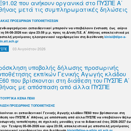
Ε91.02 που ανήκουν οργανικά στο ΠΥΣΠΕ Α΄
θήνας μετά τις συμπληρωματικές δηλώσεις
ΝΑΚΑΣ ΠΡΟΣΩΡΙΝΩΝ ΤΟΠΟΘΕΤΗΣΕΩΝ
 ενδιαφερόμενοι εκπαιδευτικοί μπορούν να υποβάλουν ένσταση έως αύριο
ίτη 04-08-2026 και ώρα 23:59 μ.μ. προς τη Δ/νση Π.Ε. Α΄ Αθήνας αποκλειστικά με
οστολή μηνύματος ηλεκτρονικού ταχυδρομείου στη διεύθυνση
kinisi@dipe-a-
in.att.sch.gr
ΥΣΠΕ
03 Αυγούστου 2026
ρόσκληση υποβολής δήλωσης προσωρινής
οποθέτησης εκπ/κών Γενικής Αγωγής κλάδου
Ε60 που βρίσκονται στη διάθεση του ΠΥΣΠΕ Α΄
θήνας με απόσπαση από άλλα ΠΥΣΠΕ
ΙΤΟΥΡΓΙΚΑ ΚΕΝΑ ΠΕ60
ΛΩΣΗ ΠΡΟΣΩΡΙΝΗΣ ΤΟΠΟΘΕΤΗΣΗΣ
λούνται οι εκπαιδευτικοί Γενικής Αγωγής κλάδου ΠΕ60 που βρίσκονται στη
άθεση του ΠΥΣΠΕ Α΄ Αθήνας με απόσπαση από άλλα ΠΥΣΠΕ να υποβάλουν δήλ
οσωρινής τοποθέτησης σε σχολικές μονάδες για το διδακτικό έτος 2026-2027 έω
ι την Τετάρτη 05-08-2026 και ώρα 23:59, αποκλειστικά με αποστολή μηνύματος
εκτρονικού ταχυδρομείου στη διεύθυνση
kinisi@dipe-a-athin.att.sch.gr
.