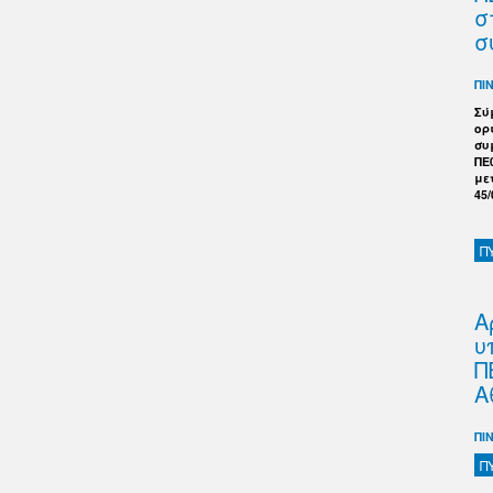
σ
σ
ΠΙ
Σύ
ορ
συ
ΠΕ
με
45/
Π
Α
υ
Π
Α
ΠΙ
Π