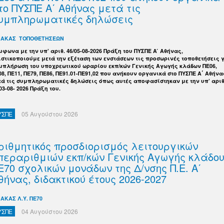
το ΠΥΣΠΕ Α΄ Αθήνας μετά τις
υμπληρωματικές δηλώσεις
ΝΑΚΑΣ ΤΟΠΟΘΕΤΗΣΕΩΝ
μφωνα με την υπ’ αριθ. 46/05-08-2026 Πράξη του ΠΥΣΠΕ Α ́ Αθήνας,
ιστικοποιούμε μετά την εξέταση των ενστάσεων τις προσωρινές τοποθετήσεις 
μπλήρωση του υποχρεωτικού ωραρίου εκπ/κών Γενικής Αγωγής κλάδων ΠΕ06,
08, ΠΕ11, ΠΕ79, ΠΕ86, ΠΕ91.01-ΠΕ91,02 που ανήκουν οργανικά στο ΠΥΣΠΕ Α΄ Αθήνα
τά τις συμπληρωματικές δηλώσεις
όπως αυτές αποφασίστηκαν με την υπ’ αριθ
03-08- 2026 Πράξη του.
ΥΣΠΕ
05 Αυγούστου 2026
ριθμητικός προσδιορισμός λειτουργικών
περαριθμιών εκπ/κών Γενικής Αγωγής κλάδο
Ε70 σχολικών μονάδων της Δ/νσης Π.Ε. Α΄
θήνας, διδακτικού έτους 2026-2027
ΝΑΚΑΣ Λ.Υ. ΠΕ70
ΥΣΠΕ
04 Αυγούστου 2026