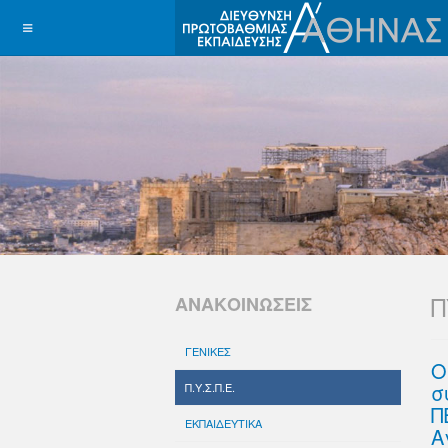
Π
ΑΝΑΚΟΙΝΩΣΕΙΣ
ΓΕΝΙΚΕΣ
Ο
σ
Π.Υ.Σ.Π.Ε.
Π
ΕΚΠΑΙΔΕΥΤΙΚΑ
Α