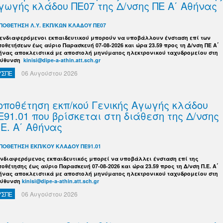
γωγής κλάδου ΠΕ07 της Δ/νσης ΠΕ Α΄ Αθήνας
ΠΟΘΕΤΗΣΗ Λ.Υ. ΕΚΠ/ΚΩΝ ΚΛΑΔΟΥ ΠΕ07
 ενδιαφερόμενοι εκπαιδευτικού μπορούν να υποβάλλουν ένσταση επί των
ποθετήσεων έως αύριο Παρασκευή 07-08-2026 και ώρα 23.59 προς τη Δ/νση ΠΕ Α΄
ήνας αποκλειστικά με αποστολή μηνύματος ηλεκτρονικού ταχυδρομείου στη
εύθυνση
kinisi@dipe-a-athin.att.sch.gr
ΥΣΠΕ
06 Αυγούστου 2026
οποθέτηση εκπ/κού Γενικής Αγωγής κλάδου
Ε91.01 που βρίσκεται στη διάθεση της Δ/νσης
.Ε. Α΄ Αθήνας
ΠΟΘΕΤΗΣΗ ΕΚΠ/ΚΟΥ ΚΛΑΔΟΥ ΠΕ91.01
ενδιαφερόμενος εκπαιδευτικός μπορεί να υποβάλλει ένσταση επί της
ποθέτησης έως αύριο Παρασκευή 07-08-2026 και ώρα 23.59 προς τη Δ/νση Π.Ε. Α΄
ήνας αποκλειστικά με αποστολή μηνύματος ηλεκτρονικού ταχυδρομείου στη
εύθυνση
kinisi@dipe-a-athin.att.sch.gr
ΥΣΠΕ
06 Αυγούστου 2026