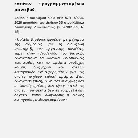
κατόπιν προγραμματισμένου
ραντεβού.
Άρθρο 7 του νόμου 5293 ΦΕΚ 57/τ. Α΄/7-4-
2026 προσθήκη του άρθρου 5Β στον Κώδικα
Διοικητικής Διαδικασίας (ν. 2690/1999, Α΄
45).
«1. Κάθε δημόσιος φορέας, με μέριμνα
της αρμόδιας για τη διοικητική
υποστήριξή του οργανικής μονάδας,
τηρεί στην ιστοσελίδα του διαρκώς
αναρτημένα τα ωράρια λειτουργίας
του, καθώς και τα ωράρια υποδοχής
κοινού, δικηγόρων και άλλων
κατηγοριών ενδιαφερομένων για τις
οποίες ισχύουν ειδικά ωράρια. Στην
ανάρτηση επισημαίνονται οι αργίες και
οι λοιπές ημέρες και ώρες, κατά τις
οποίες η υπηρεσία δεν λειτουργεί ή δεν
δέχεται κοινό, δικηγόρους ή άλλες
κατηγορίες ενδιαφερομένων.»