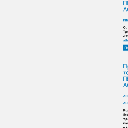
Π
Α
ΠΙ
Οι
Τρ
απ
ath
Π
Π
τ
Π
Α
ΛΕ
ΔΗ
Κα
δι
πρ
κα
ηλ