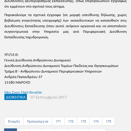
Διευθύνσεις Δευτεροβάθμιας Εκπαίδευσης), όπως επιβεβαιώσουν εγγράφως
ότι εμμένουν στο σχετικό τους αίτημα.
Παρακαλούμε τα σχετικά έγγραφα (σε μορφή υπεύθυνης δήλωσης, χωρίς
βεβαίωση γνησιότητας υπογραφής) των εκπαιδευτικών να κατατεθούν στις
Διευθύνσεις Εκπαίδευσης όπου αυτοί ανήκουν οργανικά και να αποσταλούν
συγκεντρωτικά στην Υπηρεσία μας ανά Περιφερειακή Διεύθυνση
Εκπαίδευσης ταχυδρομικώς.
ΥΠ.Π.Ε.Θ.
Γενική Διεύθυνση Ανθρώπινου Δυναμικού
Διεύθυνση Ανθρώπινου Δυναμικού Τομέων Παιδείας και Θρησκευμάτων
Τμήμα Β΄- Ανθρώπινου Δυναμικού Περιφερειακών Υπηρεσιών
Ανδρέα Παπανδρέου 37
15180 ΜΑΡΟΥΣΙ
Nike Zoom Flight Bonafide
ΔΙΟΙΚΗΤΙΚΑ
07 Σεπτεμβρίου 2017
Έναρξη
Προηγούμενο
171
172
173
174
175