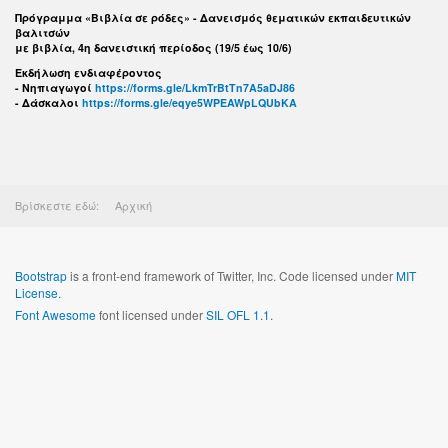
Πρόγραμμα «Βιβλία σε ρόδες» - Δανεισμός θεματικών εκπαιδευτικών
βαλιτσών
με βιβλία, 4η δανειστική περίοδος (19/5 έως 10/6)
Εκδήλωση ενδιαφέροντος
- Νηπιαγωγοί
https://forms.gle/LkmTrBtTn7A5aDJ86
- Δάσκαλοι
https://forms.gle/eqye5WPEAWpLQUbKA
Βρίσκεστε εδώ:
Αρχική
Bootstrap
is a front-end framework of Twitter, Inc. Code licensed under
MIT
License.
Font Awesome
font licensed under
SIL OFL 1.1
.