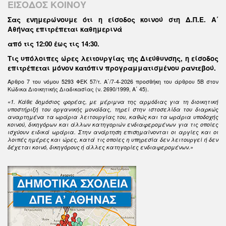
ΕΙΣΟΔΟΣ ΚΟΙΝΟΥ
Σας ενημερώνουμε ότι η είσοδος κοινού στη Δ.Π.Ε. Α΄
Αθήνας επιτρέπεται καθημερινά
από τις 12:00 έως τις 14:30
.
Τις υπόλοιπες ώρες λειτουργίας της Διεύθυνσης, η είσοδος
επιτρέπεται μόνον κατόπιν προγραμματισμένου ραντεβού.
Άρθρο 7 του νόμου 5293 ΦΕΚ 57/τ. Α΄/7-4-2026 προσθήκη του άρθρου 5Β στον
Κώδικα Διοικητικής Διαδικασίας (ν. 2690/1999, Α΄ 45).
«1. Κάθε δημόσιος φορέας, με μέριμνα της αρμόδιας για τη διοικητική
υποστήριξή του οργανικής μονάδας, τηρεί στην ιστοσελίδα του διαρκώς
αναρτημένα τα ωράρια λειτουργίας του, καθώς και τα ωράρια υποδοχής
κοινού, δικηγόρων και άλλων κατηγοριών ενδιαφερομένων για τις οποίες
ισχύουν ειδικά ωράρια. Στην ανάρτηση επισημαίνονται οι αργίες και οι
λοιπές ημέρες και ώρες, κατά τις οποίες η υπηρεσία δεν λειτουργεί ή δεν
δέχεται κοινό, δικηγόρους ή άλλες κατηγορίες ενδιαφερομένων.»