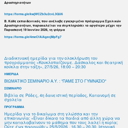
Δραστηριοτήτων
https://forms.gle/kwjWCZb3u2cvL3QU6
B. Κάθε εκπαιδευτικός που ανέλαβε εγκεκριμένο πρόγραμμα Σχολικών
Δραστηριοτήτων, παρακαλείται να συμπληρώσει το αργότερο μέχρι την
Παρασκευή 19 Ιουνίου 2026, τη φόρμα
https://forms.gle/4meCfAiAgecjMpFg7
Διαδικτυακή ημερίδα για την ολοκλήρωση του
προγράμματος «Κουκλοπαίζουμε. Δάσκαλος και θεατρική
κούκλα στην τάξη», 27/5/26, 18:00 – 20:30
ΗΜΕΡΙΔΑ
ΒΙΩΜΑΤΙΚΌ ΣΕΜΙΝΑΡΙΟ Α.Υ. : "ΠΑΜΕ ΣΤΟ ΓΥΜΝΑΣΙΟ"
ΣΕΜΙΝΑΡΙΟ
Βιβλία σε Ρόδες, 4η δανειστική περίοδος, Κατανομή σε
σχολεία
ΠΡΟΓΡΑΜΜΑ
Ημερίδα για το δικαίωμα στη γλώσσα και την
επικοινωνία: «Είναι δίκαιο τα παιδιά από άλλη χώρα να
μην καταλαβαίνουν το μάθημα που τους λαλεί η κυρία;
Ούτε ένα παραμύθι;» 25/5/2026 , 16.30 – 20.30, Ιστορικό