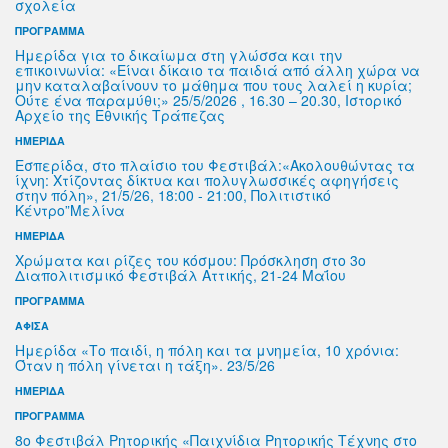
σχολεία
ΠΡΟΓΡΑΜΜΑ
Ημερίδα για το δικαίωμα στη γλώσσα και την
επικοινωνία: «Είναι δίκαιο τα παιδιά από άλλη χώρα να
μην καταλαβαίνουν το μάθημα που τους λαλεί η κυρία;
Ούτε ένα παραμύθι;» 25/5/2026 , 16.30 – 20.30, Ιστορικό
Αρχείο της Εθνικής Τράπεζας
ΗΜΕΡΙΔΑ
Εσπερίδα, στο πλαίσιο του Φεστιβάλ:«Ακολουθώντας τα
ίχνη: Χτίζοντας δίκτυα και πολυγλωσσικές αφηγήσεις
στην πόλη», 21/5/26, 18:00 - 21:00, Πολιτιστικό
Κέντρο”Μελίνα
ΗΜΕΡΙΔΑ
Χρώματα και ρίζες του κόσμου: Πρόσκληση στο 3ο
Διαπολιτισμικό Φεστιβάλ Αττικής, 21-24 Μαΐου
ΠΡΟΓΡΑΜΜΑ
ΑΦΙΣΑ
Ημερίδα «Το παιδί, η πόλη και τα μνημεία, 10 χρόνια:
Όταν η πόλη γίνεται η τάξη». 23/5/26
ΗΜΕΡΙΔΑ
ΠΡΟΓΡΑΜΜΑ
8ο Φεστιβάλ Ρητορικής «Παιχνίδια Ρητορικής Τέχνης στο