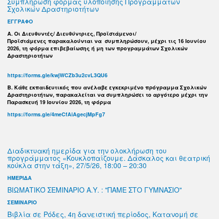
Συμπλήρωση φόρμας υλοποίησης Προγραμμάτων
Σχολικών Δραστηριοτήτων
ΕΓΓΡΑΦΟ
Α. Οι Διευθυντές/ Διευθύντριες, Προϊστάμενοι/
Προϊστάμενες παρακαλούνται να συμπληρώσουν, μέχρι τις 16 Ιουνίου
2026, τη φόρμα επιβεβαίωσης ή μη των προγραμμάτων Σχολικών
Δραστηριοτήτων
https://forms.gle/kwjWCZb3u2cvL3QU6
B. Κάθε εκπαιδευτικός που ανέλαβε εγκεκριμένο πρόγραμμα Σχολικών
Δραστηριοτήτων, παρακαλείται να συμπληρώσει το αργότερο μέχρι την
Παρασκευή 19 Ιουνίου 2026, τη φόρμα
https://forms.gle/4meCfAiAgecjMpFg7
Διαδικτυακή ημερίδα για την ολοκλήρωση του
προγράμματος «Κουκλοπαίζουμε. Δάσκαλος και θεατρική
κούκλα στην τάξη», 27/5/26, 18:00 – 20:30
ΗΜΕΡΙΔΑ
ΒΙΩΜΑΤΙΚΌ ΣΕΜΙΝΑΡΙΟ Α.Υ. : "ΠΑΜΕ ΣΤΟ ΓΥΜΝΑΣΙΟ"
ΣΕΜΙΝΑΡΙΟ
Βιβλία σε Ρόδες, 4η δανειστική περίοδος, Κατανομή σε