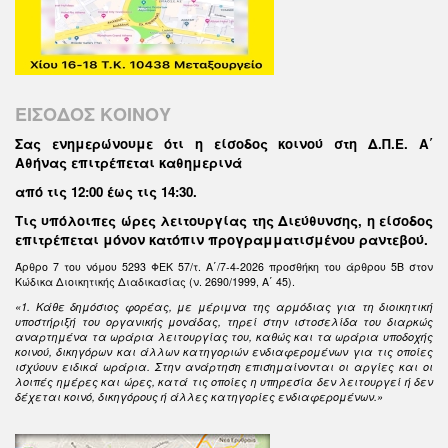
ΕΙΣΟΔΟΣ ΚΟΙΝΟΥ
Σας ενημερώνουμε ότι η είσοδος κοινού στη Δ.Π.Ε. Α΄
Αθήνας επιτρέπεται καθημερινά
από τις 12:00 έως τις 14:30
.
Τις υπόλοιπες ώρες λειτουργίας της Διεύθυνσης, η είσοδος
επιτρέπεται μόνον κατόπιν προγραμματισμένου ραντεβού.
Άρθρο 7 του νόμου 5293 ΦΕΚ 57/τ. Α΄/7-4-2026 προσθήκη του άρθρου 5Β στον
Κώδικα Διοικητικής Διαδικασίας (ν. 2690/1999, Α΄ 45).
«1. Κάθε δημόσιος φορέας, με μέριμνα της αρμόδιας για τη διοικητική
υποστήριξή του οργανικής μονάδας, τηρεί στην ιστοσελίδα του διαρκώς
αναρτημένα τα ωράρια λειτουργίας του, καθώς και τα ωράρια υποδοχής
κοινού, δικηγόρων και άλλων κατηγοριών ενδιαφερομένων για τις οποίες
ισχύουν ειδικά ωράρια. Στην ανάρτηση επισημαίνονται οι αργίες και οι
λοιπές ημέρες και ώρες, κατά τις οποίες η υπηρεσία δεν λειτουργεί ή δεν
δέχεται κοινό, δικηγόρους ή άλλες κατηγορίες ενδιαφερομένων.»