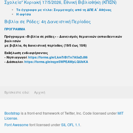
Σχολείο" Κυριακή 17/5/2026, Εθνική Βιβλιοθήκη (ΚΠΙΣΝ)
Το έγγραφο με τίτλο: Συμμετοχές από τη ΔΠΕ Α΄ Αθήνας
Η αφίσα
Βιβλία σε Ρόδες: 4η Δανειστική Περίοδος
ΠΡΟΓΡΑΜΜΑ
Πρόγραμμα «Βιβλία σε ρόδες» - Δανεισμός θεματικών εκπαιδευτικών
βαλιτσών
με βιβλία, 4η δανειστική περίοδος (19/5 έως 10/6)
Εκδήλωση ενδιαφέροντος
- Νηπιαγωγοί
https://forms.gle/LkmTrBtTn7A5aDJ86
- Δάσκαλοι
https://forms.gle/eqye5WPEAWpLQUbKA
Βρίσκεστε εδώ:
Αρχική
Bootstrap
is a front-end framework of Twitter, Inc. Code licensed under
MIT
License.
Font Awesome
font licensed under
SIL OFL 1.1
.