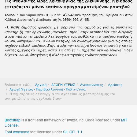
Τις υπόλοιπες ώρες λειτουργίας της Διεύθυνσης, η είσοδος
επιτρέπεται μόνον κατόπιν προγραμματισμένου ραντεβού.
Άρθρο 7 του νόμου 5293 ΦΕΚ 57/τ. Α΄/7-4-2026 προσθήκη του άρθρου 5Β στον
Κώδικα Διοικητικής Διαδικασίας (ν. 2690/1999, Α΄ 45).
«1. Κάθε δημόσιος φορέας, με μέριμνα της αρμόδιας για τη διοικητική
υποστήριξή του οργανικής μονάδας, τηρεί στην ιστοσελίδα του διαρκώς
αναρτημένα τα ωράρια λειτουργίας του, καθώς και τα ωράρια υποδοχής
κοινού, δικηγόρων και άλλων κατηγοριών ενδιαφερομένων για τις οποίες
ισχύουν ειδικά ωράρια. Στην ανάρτηση επισημαίνονται οι αργίες και οι
λοιπές ημέρες και ώρες, κατά τις οποίες η υπηρεσία δεν λειτουργεί ή δεν
δέχεται κοινό, δικηγόρους ή άλλες κατηγορίες ενδιαφερομένων.»
Βρίσκεστε εδώ:
Αρχική
ΑΓΩΓΗ ΥΓΕΙΑΣ
Ανακοινώσεις
Δράσεις
Αγωγή Υγείας - Περιβαλλοντική - Πολιτιστικά
Η Δημοκρατική λειτουργία του σχολείου ως μέσο πρόληψης και
αντιμετώπισης της σχολικής βίας»
Bootstrap
is a front-end framework of Twitter, Inc. Code licensed under
MIT
License.
Font Awesome
font licensed under
SIL OFL 1.1
.