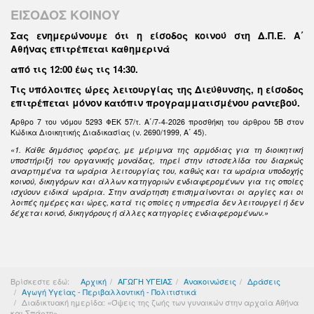
ΕΙΣΟΔΟΣ ΚΟΙΝΟΥ
Σας ενημερώνουμε ότι η είσοδος κοινού στη Δ.Π.Ε. Α΄
Αθήνας επιτρέπεται καθημερινά
από τις 12:00 έως τις 14:30
.
Τις υπόλοιπες ώρες λειτουργίας της Διεύθυνσης, η είσοδος
επιτρέπεται μόνον κατόπιν προγραμματισμένου ραντεβού.
Άρθρο 7 του νόμου 5293 ΦΕΚ 57/τ. Α΄/7-4-2026 προσθήκη του άρθρου 5Β στον
Κώδικα Διοικητικής Διαδικασίας (ν. 2690/1999, Α΄ 45).
«1. Κάθε δημόσιος φορέας, με μέριμνα της αρμόδιας για τη διοικητική
υποστήριξή του οργανικής μονάδας, τηρεί στην ιστοσελίδα του διαρκώς
αναρτημένα τα ωράρια λειτουργίας του, καθώς και τα ωράρια υποδοχής
κοινού, δικηγόρων και άλλων κατηγοριών ενδιαφερομένων για τις οποίες
ισχύουν ειδικά ωράρια. Στην ανάρτηση επισημαίνονται οι αργίες και οι
λοιπές ημέρες και ώρες, κατά τις οποίες η υπηρεσία δεν λειτουργεί ή δεν
δέχεται κοινό, δικηγόρους ή άλλες κατηγορίες ενδιαφερομένων.»
Βρίσκεστε εδώ:
Αρχική
ΑΓΩΓΗ ΥΓΕΙΑΣ
Ανακοινώσεις
Δράσεις
Αγωγή Υγείας - Περιβαλλοντική - Πολιτιστικά
Διαδικτυακή ημερίδα: «Όψεις της ζωής των γυναικών στην αρχαία Αθήνα
και Σπάρτη»