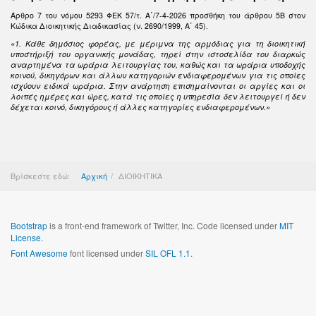
Άρθρο 7 του νόμου 5293 ΦΕΚ 57/τ. Α΄/7-4-2026 προσθήκη του άρθρου 5Β στον
Κώδικα Διοικητικής Διαδικασίας (ν. 2690/1999, Α΄ 45).
«1. Κάθε δημόσιος φορέας, με μέριμνα της αρμόδιας για τη διοικητική
υποστήριξή του οργανικής μονάδας, τηρεί στην ιστοσελίδα του διαρκώς
αναρτημένα τα ωράρια λειτουργίας του, καθώς και τα ωράρια υποδοχής
κοινού, δικηγόρων και άλλων κατηγοριών ενδιαφερομένων για τις οποίες
ισχύουν ειδικά ωράρια. Στην ανάρτηση επισημαίνονται οι αργίες και οι
λοιπές ημέρες και ώρες, κατά τις οποίες η υπηρεσία δεν λειτουργεί ή δεν
δέχεται κοινό, δικηγόρους ή άλλες κατηγορίες ενδιαφερομένων.»
Βρίσκεστε εδώ:
Αρχική
ΔΙΟΙΚΗΤΙΚΑ
Bootstrap
is a front-end framework of Twitter, Inc. Code licensed under
MIT
License.
Font Awesome
font licensed under
SIL OFL 1.1
.