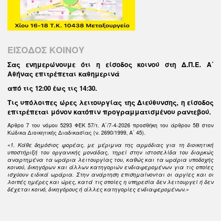
ΕΙΣΟΔΟΣ ΚΟΙΝΟΥ
Σας ενημερώνουμε ότι η είσοδος κοινού στη Δ.Π.Ε. Α΄
Αθήνας επιτρέπεται καθημερινά
από τις 12:00 έως τις 14:30
.
Τις υπόλοιπες ώρες λειτουργίας της Διεύθυνσης, η είσοδος
επιτρέπεται μόνον κατόπιν προγραμματισμένου ραντεβού.
Άρθρο 7 του νόμου 5293 ΦΕΚ 57/τ. Α΄/7-4-2026 προσθήκη του άρθρου 5Β στον
Κώδικα Διοικητικής Διαδικασίας (ν. 2690/1999, Α΄ 45).
«1. Κάθε δημόσιος φορέας, με μέριμνα της αρμόδιας για τη διοικητική
υποστήριξή του οργανικής μονάδας, τηρεί στην ιστοσελίδα του διαρκώς
αναρτημένα τα ωράρια λειτουργίας του, καθώς και τα ωράρια υποδοχής
κοινού, δικηγόρων και άλλων κατηγοριών ενδιαφερομένων για τις οποίες
ισχύουν ειδικά ωράρια. Στην ανάρτηση επισημαίνονται οι αργίες και οι
λοιπές ημέρες και ώρες, κατά τις οποίες η υπηρεσία δεν λειτουργεί ή δεν
δέχεται κοινό, δικηγόρους ή άλλες κατηγορίες ενδιαφερομένων.»