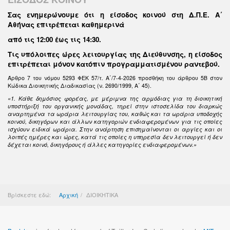
Σας ενημερώνουμε ότι η είσοδος κοινού στη Δ.Π.Ε. Α΄
Αθήνας επιτρέπεται καθημερινά
από τις 12:00 έως τις 14:30
.
Τις υπόλοιπες ώρες λειτουργίας της Διεύθυνσης, η είσοδος
επιτρέπεται μόνον κατόπιν προγραμματισμένου ραντεβού.
Άρθρο 7 του νόμου 5293 ΦΕΚ 57/τ. Α΄/7-4-2026 προσθήκη του άρθρου 5Β στον
Κώδικα Διοικητικής Διαδικασίας (ν. 2690/1999, Α΄ 45).
«1. Κάθε δημόσιος φορέας, με μέριμνα της αρμόδιας για τη διοικητική
υποστήριξή του οργανικής μονάδας, τηρεί στην ιστοσελίδα του διαρκώς
αναρτημένα τα ωράρια λειτουργίας του, καθώς και τα ωράρια υποδοχής
κοινού, δικηγόρων και άλλων κατηγοριών ενδιαφερομένων για τις οποίες
ισχύουν ειδικά ωράρια. Στην ανάρτηση επισημαίνονται οι αργίες και οι
λοιπές ημέρες και ώρες, κατά τις οποίες η υπηρεσία δεν λειτουργεί ή δεν
δέχεται κοινό, δικηγόρους ή άλλες κατηγορίες ενδιαφερομένων.»
Βρίσκεστε εδώ:
Αρχική
ΔΙΟΙΚΗΤΙΚΑ