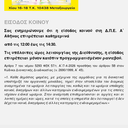
ΕΙΣΟΔΟΣ ΚΟΙΝΟΥ
Σας ενημερώνουμε ότι η είσοδος κοινού στη Δ.Π.Ε. Α΄
Αθήνας επιτρέπεται καθημερινά
από τις 12:00 έως τις 14:30
.
Τις υπόλοιπες ώρες λειτουργίας της Διεύθυνσης, η είσοδος
επιτρέπεται μόνον κατόπιν προγραμματισμένου ραντεβού.
Άρθρο 7 του νόμου 5293 ΦΕΚ 57/τ. Α΄/7-4-2026 προσθήκη του άρθρου 5Β στον
Κώδικα Διοικητικής Διαδικασίας (ν. 2690/1999, Α΄ 45).
«1. Κάθε δημόσιος φορέας, με μέριμνα της αρμόδιας για τη διοικητική
υποστήριξή του οργανικής μονάδας, τηρεί στην ιστοσελίδα του διαρκώς
αναρτημένα τα ωράρια λειτουργίας του, καθώς και τα ωράρια υποδοχής
κοινού, δικηγόρων και άλλων κατηγοριών ενδιαφερομένων για τις οποίες
ισχύουν ειδικά ωράρια. Στην ανάρτηση επισημαίνονται οι αργίες και οι
λοιπές ημέρες και ώρες, κατά τις οποίες η υπηρεσία δεν λειτουργεί ή δεν
δέχεται κοινό, δικηγόρους ή άλλες κατηγορίες ενδιαφερομένων.»