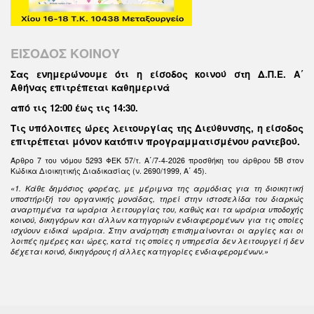
ΕΙΣΟΔΟΣ ΚΟΙΝΟΥ
Σας ενημερώνουμε ότι η είσοδος κοινού στη Δ.Π.Ε. Α΄
Αθήνας επιτρέπεται καθημερινά
από τις 12:00 έως τις 14:30
.
Τις υπόλοιπες ώρες λειτουργίας της Διεύθυνσης, η είσοδος
επιτρέπεται μόνον κατόπιν προγραμματισμένου ραντεβού.
Άρθρο 7 του νόμου 5293 ΦΕΚ 57/τ. Α΄/7-4-2026 προσθήκη του άρθρου 5Β στον
Κώδικα Διοικητικής Διαδικασίας (ν. 2690/1999, Α΄ 45).
«1. Κάθε δημόσιος φορέας, με μέριμνα της αρμόδιας για τη διοικητική
υποστήριξή του οργανικής μονάδας, τηρεί στην ιστοσελίδα του διαρκώς
αναρτημένα τα ωράρια λειτουργίας του, καθώς και τα ωράρια υποδοχής
κοινού, δικηγόρων και άλλων κατηγοριών ενδιαφερομένων για τις οποίες
ισχύουν ειδικά ωράρια. Στην ανάρτηση επισημαίνονται οι αργίες και οι
λοιπές ημέρες και ώρες, κατά τις οποίες η υπηρεσία δεν λειτουργεί ή δεν
δέχεται κοινό, δικηγόρους ή άλλες κατηγορίες ενδιαφερομένων.»