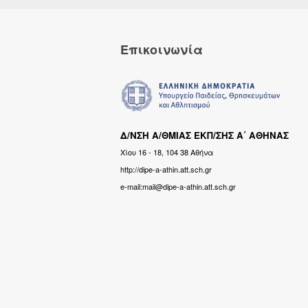
Επικοινωνία
Δ/ΝΣΗ Α/ΘΜΙΑΣ ΕΚΠ/ΣΗΣ Α΄ ΑΘΗΝΑΣ
Χίου 16 - 18, 104 38 Αθήνα
http://dipe-a-athin.att.sch.gr
e-mail:mail@dipe-a-athin.att.sch.gr