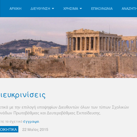
ΑΡΧΙΚΗ
ΔΙΕΥΘΥΝΣΗ
ΧΡΗΣΙΜΑ
ΕΠΙΚΟΙΝΩΝΊΑ
ΑΝΑΖΉΤ
ιευκρινίσεις
ετικά με την επιλογή υποψηφίων Διευθυντών όλων των τύπων Σχολικών
νάδων Πρωτοβάθμιας και Δευτεροβάθμιας Εκπαίδευσης.
ίτε το σχετικό
έγγραφο
.
ΙΟΙΚΗΤΙΚΑ
22 Μαϊος 2015