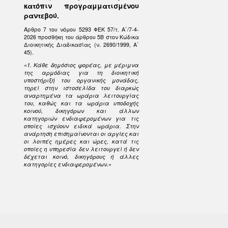
κατόπιν προγραμματισμένου
ραντεβού.
Άρθρο 7 του νόμου 5293 ΦΕΚ 57/τ. Α΄/7-4-
2026 προσθήκη του άρθρου 5Β στον Κώδικα
Διοικητικής Διαδικασίας (ν. 2690/1999, Α΄
45).
«1. Κάθε δημόσιος φορέας, με μέριμνα
της αρμόδιας για τη διοικητική
υποστήριξή του οργανικής μονάδας,
τηρεί στην ιστοσελίδα του διαρκώς
αναρτημένα τα ωράρια λειτουργίας
του, καθώς και τα ωράρια υποδοχής
κοινού, δικηγόρων και άλλων
κατηγοριών ενδιαφερομένων για τις
οποίες ισχύουν ειδικά ωράρια. Στην
ανάρτηση επισημαίνονται οι αργίες και
οι λοιπές ημέρες και ώρες, κατά τις
οποίες η υπηρεσία δεν λειτουργεί ή δεν
δέχεται κοινό, δικηγόρους ή άλλες
κατηγορίες ενδιαφερομένων.»