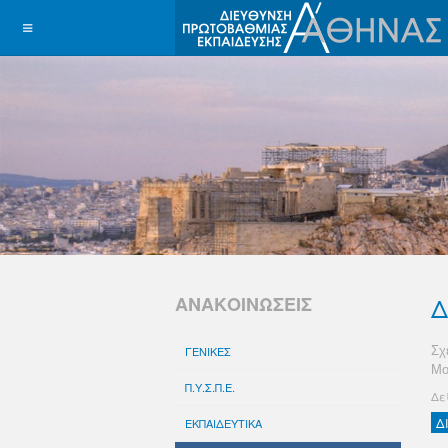
Δ
ΑΝΑΚΟΙΝΩΣΕΙΣ
ΓΕΝΙΚΕΣ
Σχ
Μο
Π.Υ.Σ.Π.Ε.
Δε
Δ
ΕΚΠΑΙΔΕΥΤΙΚΑ