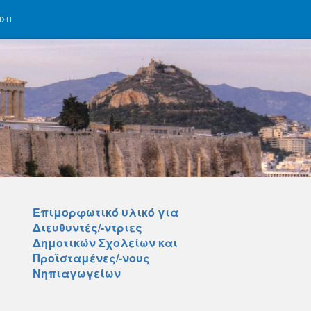
ΗΣΗ
Επιμορφωτικό υλικό για
Διευθυντές/-ντριες
Δημοτικών Σχολείων και
Προϊσταμένες/-νους
Νηπιαγωγείων