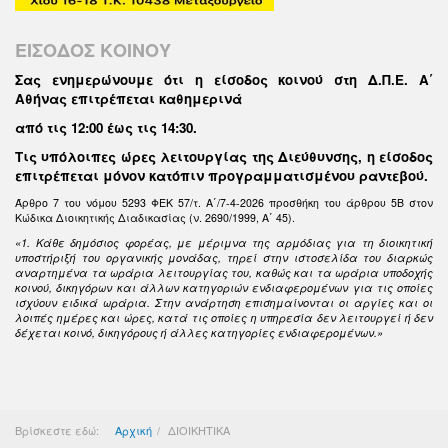
ΕΙΣΟΔΟΣ ΚΟΙΝΟΥ
Σας ενημερώνουμε ότι η είσοδος κοινού στη Δ.Π.Ε. Α΄
Αθήνας επιτρέπεται καθημερινά
από τις 12:00 έως τις 14:30
.
Τις υπόλοιπες ώρες λειτουργίας της Διεύθυνσης, η είσοδος
επιτρέπεται μόνον κατόπιν προγραμματισμένου ραντεβού.
Άρθρο 7 του νόμου 5293 ΦΕΚ 57/τ. Α΄/7-4-2026 προσθήκη του άρθρου 5Β στον
Κώδικα Διοικητικής Διαδικασίας (ν. 2690/1999, Α΄ 45).
«1. Κάθε δημόσιος φορέας, με μέριμνα της αρμόδιας για τη διοικητική
υποστήριξή του οργανικής μονάδας, τηρεί στην ιστοσελίδα του διαρκώς
αναρτημένα τα ωράρια λειτουργίας του, καθώς και τα ωράρια υποδοχής
κοινού, δικηγόρων και άλλων κατηγοριών ενδιαφερομένων για τις οποίες
ισχύουν ειδικά ωράρια. Στην ανάρτηση επισημαίνονται οι αργίες και οι
λοιπές ημέρες και ώρες, κατά τις οποίες η υπηρεσία δεν λειτουργεί ή δεν
δέχεται κοινό, δικηγόρους ή άλλες κατηγορίες ενδιαφερομένων.»
Βρίσκεστε εδώ:
Αρχική
ΔΙΟΙΚΗΤΙΚΑ