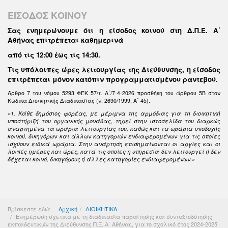
ΕΙΣΟΔΟΣ ΚΟΙΝΟΥ
Σας ενημερώνουμε ότι η είσοδος κοινού στη Δ.Π.Ε. Α΄
Αθήνας επιτρέπεται καθημερινά
από τις 12:00 έως τις 14:30
.
Τις υπόλοιπες ώρες λειτουργίας της Διεύθυνσης, η είσοδος
επιτρέπεται μόνον κατόπιν προγραμματισμένου ραντεβού.
Άρθρο 7 του νόμου 5293 ΦΕΚ 57/τ. Α΄/7-4-2026 προσθήκη του άρθρου 5Β στον
Κώδικα Διοικητικής Διαδικασίας (ν. 2690/1999, Α΄ 45).
«1. Κάθε δημόσιος φορέας, με μέριμνα της αρμόδιας για τη διοικητική
υποστήριξή του οργανικής μονάδας, τηρεί στην ιστοσελίδα του διαρκώς
αναρτημένα τα ωράρια λειτουργίας του, καθώς και τα ωράρια υποδοχής
κοινού, δικηγόρων και άλλων κατηγοριών ενδιαφερομένων για τις οποίες
ισχύουν ειδικά ωράρια. Στην ανάρτηση επισημαίνονται οι αργίες και οι
λοιπές ημέρες και ώρες, κατά τις οποίες η υπηρεσία δεν λειτουργεί ή δεν
δέχεται κοινό, δικηγόρους ή άλλες κατηγορίες ενδιαφερομένων.»
Βρίσκεστε εδώ:
Αρχική
ΔΙΟΙΚΗΤΙΚΑ
Ενημέρωση σχετικά με τη διαδικασία παραίτησης και συνταξιοδότησης
εκπαιδευτικών της Διεύθυνσης Π.Ε. A΄ Αθήνας, για το σχολικό έτος 2024-2025