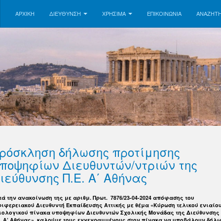
ΑΡΧΙΚΗ
ΔΙΕΥΘΥΝΣΗ
ΧΡΗΣΙΜΑ
ΕΠΙΚΟΙΝΩΝΊΑ
ΑΝΑΖΉΤ
ρόσκληση δήλωσης προτίμησης
ποψηφίων Διευθυντών/ντριών της
ιεύθυνσης Π.Ε. Α΄ Αθήνας
τά την ανακοίνωση της με αριθμ. Πρωτ. 7876/23-04-2024 απόφασης του
ριφερειακού Διευθυντή Εκπαίδευσης Αττικής με θέμα «Κύρωση τελικού ενιαίο
ιολογικού πίνακα υποψηφίων Διευθυντών Σχολικής Μονάδας της Διεύθυνσης
Ε. Α’ Αθήνας», καλούμε τους εγγεγραμμένους στον πίνακα να υποβάλουν δήλ