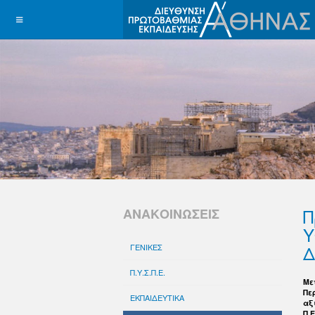
Π
ΑΝΑΚΟΙΝΩΣΕΙΣ
Υ
Δ
ΓΕΝΙΚΕΣ
Π.Υ.Σ.Π.Ε.
Με
Πε
ΕΚΠΑΙΔΕΥΤΙΚΑ
αξ
Π.