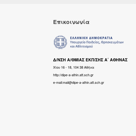
Επικοινωνία
Δ/ΝΣΗ Α/ΘΜΙΑΣ ΕΚΠ/ΣΗΣ Α΄ ΑΘΗΝΑΣ
Χίου 16 - 18, 104 38 Αθήνα
http://dipe-a-athin.att.sch.gr
e-mail:mail@dipe-a-athin.att.sch.gr