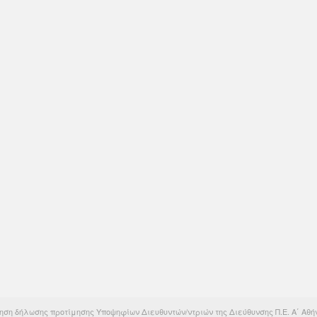
ση δήλωσης προτίμησης Υποψηφίων Διευθυντών/ντριών της Διεύθυνσης Π.Ε. Α΄ Αθή