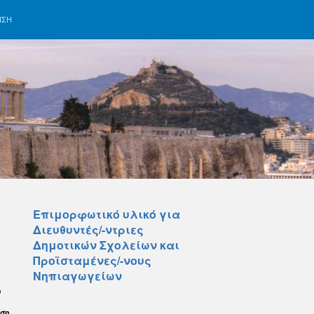
ΗΣΗ
Επιμορφωτικό υλικό για
Διευθυντές/-ντριες
Δημοτικών Σχολείων και
Προϊσταμένες/-νους
Νηπιαγωγείων
υ
ωση