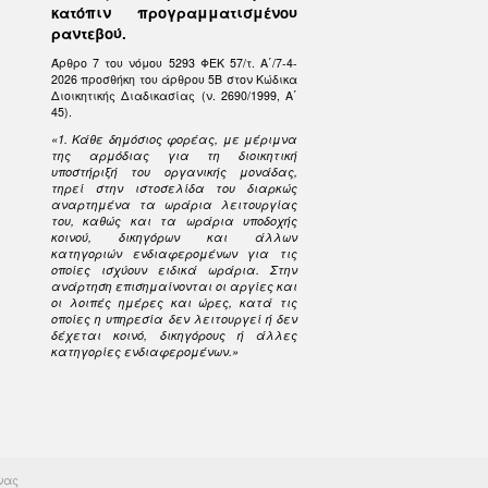
κατόπιν προγραμματισμένου
ραντεβού.
Άρθρο 7 του νόμου 5293 ΦΕΚ 57/τ. Α΄/7-4-
2026 προσθήκη του άρθρου 5Β στον Κώδικα
Διοικητικής Διαδικασίας (ν. 2690/1999, Α΄
45).
«1. Κάθε δημόσιος φορέας, με μέριμνα
της αρμόδιας για τη διοικητική
υποστήριξή του οργανικής μονάδας,
τηρεί στην ιστοσελίδα του διαρκώς
αναρτημένα τα ωράρια λειτουργίας
του, καθώς και τα ωράρια υποδοχής
κοινού, δικηγόρων και άλλων
κατηγοριών ενδιαφερομένων για τις
οποίες ισχύουν ειδικά ωράρια. Στην
ανάρτηση επισημαίνονται οι αργίες και
οι λοιπές ημέρες και ώρες, κατά τις
οποίες η υπηρεσία δεν λειτουργεί ή δεν
δέχεται κοινό, δικηγόρους ή άλλες
κατηγορίες ενδιαφερομένων.»
νας