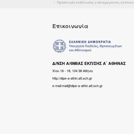
Πρόσκληση εκδήλωσης ενδιαφέροντος εκπ/κών γι
Επικοινωνία
Δ/ΝΣΗ Α/ΘΜΙΑΣ ΕΚΠ/ΣΗΣ Α΄ ΑΘΗΝΑΣ
Χίου 16 - 18, 104 38 Αθήνα
http://dipe-a-athin.att.sch.gr
e-mail:mail@dipe-a-athin.att.sch.gr