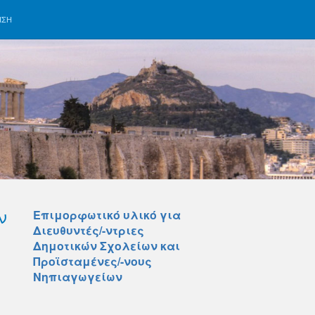
ΗΣΗ
ν
Επιμορφωτικό υλικό για
Διευθυντές/-ντριες
Δημοτικών Σχολείων και
Προϊσταμένες/-νους
Νηπιαγωγείων