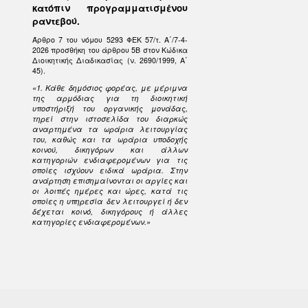
κατόπιν προγραμματισμένου
ραντεβού.
Άρθρο 7 του νόμου 5293 ΦΕΚ 57/τ. Α΄/7-4-
2026 προσθήκη του άρθρου 5Β στον Κώδικα
Διοικητικής Διαδικασίας (ν. 2690/1999, Α΄
45).
«1. Κάθε δημόσιος φορέας, με μέριμνα
της αρμόδιας για τη διοικητική
υποστήριξή του οργανικής μονάδας,
τηρεί στην ιστοσελίδα του διαρκώς
αναρτημένα τα ωράρια λειτουργίας
του, καθώς και τα ωράρια υποδοχής
κοινού, δικηγόρων και άλλων
κατηγοριών ενδιαφερομένων για τις
οποίες ισχύουν ειδικά ωράρια. Στην
ανάρτηση επισημαίνονται οι αργίες και
οι λοιπές ημέρες και ώρες, κατά τις
οποίες η υπηρεσία δεν λειτουργεί ή δεν
δέχεται κοινό, δικηγόρους ή άλλες
κατηγορίες ενδιαφερομένων.»