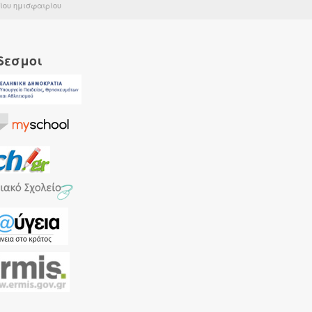
τίου ημισφαιρίου
δεσμοι