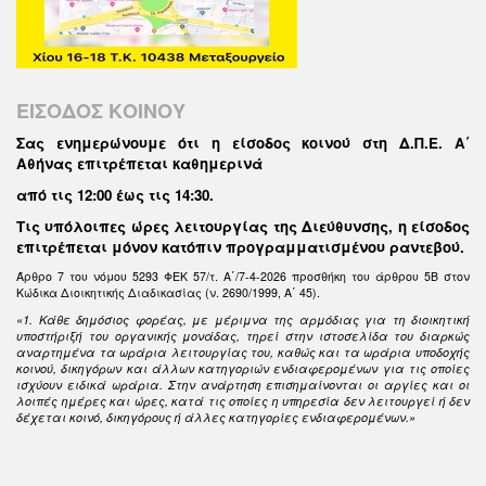
ΕΙΣΟΔΟΣ ΚΟΙΝΟΥ
Σας ενημερώνουμε ότι η είσοδος κοινού στη Δ.Π.Ε. Α΄
Αθήνας επιτρέπεται καθημερινά
από τις 12:00 έως τις 14:30
.
Τις υπόλοιπες ώρες λειτουργίας της Διεύθυνσης, η είσοδος
επιτρέπεται μόνον κατόπιν προγραμματισμένου ραντεβού.
Άρθρο 7 του νόμου 5293 ΦΕΚ 57/τ. Α΄/7-4-2026 προσθήκη του άρθρου 5Β στον
Κώδικα Διοικητικής Διαδικασίας (ν. 2690/1999, Α΄ 45).
«1. Κάθε δημόσιος φορέας, με μέριμνα της αρμόδιας για τη διοικητική
υποστήριξή του οργανικής μονάδας, τηρεί στην ιστοσελίδα του διαρκώς
αναρτημένα τα ωράρια λειτουργίας του, καθώς και τα ωράρια υποδοχής
κοινού, δικηγόρων και άλλων κατηγοριών ενδιαφερομένων για τις οποίες
ισχύουν ειδικά ωράρια. Στην ανάρτηση επισημαίνονται οι αργίες και οι
λοιπές ημέρες και ώρες, κατά τις οποίες η υπηρεσία δεν λειτουργεί ή δεν
δέχεται κοινό, δικηγόρους ή άλλες κατηγορίες ενδιαφερομένων.»