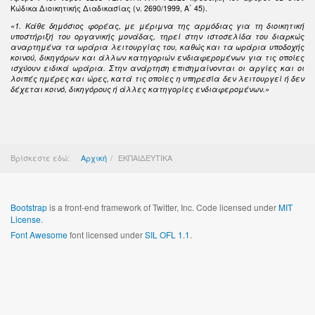
Κώδικα Διοικητικής Διαδικασίας (ν. 2690/1999, Α΄ 45).
«1. Κάθε δημόσιος φορέας, με μέριμνα της αρμόδιας για τη διοικητική
υποστήριξή του οργανικής μονάδας, τηρεί στην ιστοσελίδα του διαρκώς
αναρτημένα τα ωράρια λειτουργίας του, καθώς και τα ωράρια υποδοχής
κοινού, δικηγόρων και άλλων κατηγοριών ενδιαφερομένων για τις οποίες
ισχύουν ειδικά ωράρια. Στην ανάρτηση επισημαίνονται οι αργίες και οι
λοιπές ημέρες και ώρες, κατά τις οποίες η υπηρεσία δεν λειτουργεί ή δεν
δέχεται κοινό, δικηγόρους ή άλλες κατηγορίες ενδιαφερομένων.»
Βρίσκεστε εδώ:
Αρχική
ΕΚΠΑΙΔΕΥΤΙΚΑ
Bootstrap
is a front-end framework of Twitter, Inc. Code licensed under
MIT
License.
Font Awesome
font licensed under
SIL OFL 1.1
.