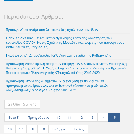
Περισσότερα Άρθρα...
Προσωρινή απαγόρευση λειτουργίας σχολικών μονάδων
Οδηγίες σχετικά με τα μέτρα πρόληψης κατά της διασποράς του
κορωνοϊού COVID-19 στις Σχολικές Μονάδες και φορείς που προσφέρουν
εκπαιδευτικές υπηρεσίες
Γνωστοποίηση Δημοσίευσης ΚΥΑ στην Εφημερίδα της Κυβέρνησης
Πρόσκληση για υποβολή αιτήσεων υποψηφίων διδασκόντωνστηνΥποστήριξη
Πιστοποίησης μαθητών Γ ?τάξης Γυμνασίου για την απόκτηση του Κρατικού
Πιστοποιητικού Πληροφορικής ΚΠπ,σχολικό έτος 2019-2020
Πρόσκληση υποβολής αιτημάτων για έγκριση εκπαιδευτικών
προγραμμάτων/δράσεων, εκπαιδευτικού υλικού και μαθητικών
διαγωνισμών για το σχολικό έτος 2020-2021
Σελίδα 15 από 40
Έναρξη
Προηγούμενο
10
11
12
13
14
15
16
17
18
19
Επόμενο
Τέλος