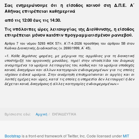
Σας ενημερώνουμε ότι η είσοδος κοινού στη Δ.Π.Ε. Α΄
Αθήνας επιτρέπεται καθημερινά
από τις 12:00 έως τις 14:30
.
Τις υπόλοιπες ώρες λειτουργίας της Διεύθυνσης, η είσοδος
επιτρέπεται μόνον κατόπιν προγραμματισμένου ραντεβού.
Άρθρο 7 του νόμου 5293 ΦΕΚ 57/τ. Α΄/7-4-2026 προσθήκη του άρθρου 5Β στον
Κώδικα Διοικητικής Διαδικασίας (ν. 2690/1999, Α΄ 45).
«1. Κάθε δημόσιος φορέας, με μέριμνα της αρμόδιας για τη διοικητική
υποστήριξή του οργανικής μονάδας, τηρεί στην ιστοσελίδα του διαρκώς
αναρτημένα τα ωράρια λειτουργίας του, καθώς και τα ωράρια υποδοχής
κοινού, δικηγόρων και άλλων κατηγοριών ενδιαφερομένων για τις οποίες
ισχύουν ειδικά ωράρια. Στην ανάρτηση επισημαίνονται οι αργίες και οι
λοιπές ημέρες και ώρες, κατά τις οποίες η υπηρεσία δεν λειτουργεί ή δεν
δέχεται κοινό, δικηγόρους ή άλλες κατηγορίες ενδιαφερομένων.»
Βρίσκεστε εδώ:
Αρχική
ΕΚΠΑΙΔΕΥΤΙΚΑ
Bootstrap
is a front-end framework of Twitter, Inc. Code licensed under
MIT