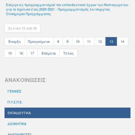
Ενέργειες προγραμματισμού του εκπαιδευτικού έργου των Νηπιαγωγείων
για το σχολικό έτος 2020-2021 - Προγραμματισμός λειτουργίας
Ολοήμερου Προγράμματος
Σελίδα 13 από 40
Έναρξη
Προηγούμενο
8
9
10
11
12
13
14
15
16
17
Επόμενο
Τέλος
ΑΝΑΚΟΙΝΩΣΕΙΣ
ΓΕΝΙΚΕΣ
Π.Υ.Σ.Π.Ε.
ΕΚΠΑΙΔΕΥΤΙΚΑ
ΔΙΟΙΚΗΤΙΚΑ
ΑΝΑΠΛΗΡΩΤΕΣ