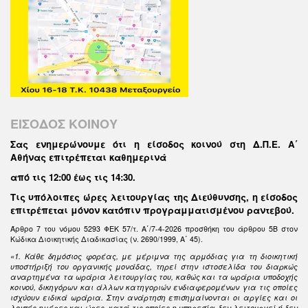
ΕΙΣΟΔΟΣ ΚΟΙΝΟΥ
Σας ενημερώνουμε ότι η είσοδος κοινού στη Δ.Π.Ε. Α΄
Αθήνας επιτρέπεται καθημερινά
από τις 12:00 έως τις 14:30
.
Τις υπόλοιπες ώρες λειτουργίας της Διεύθυνσης, η είσοδος
επιτρέπεται μόνον κατόπιν προγραμματισμένου ραντεβού.
Άρθρο 7 του νόμου 5293 ΦΕΚ 57/τ. Α΄/7-4-2026 προσθήκη του άρθρου 5Β στον
Κώδικα Διοικητικής Διαδικασίας (ν. 2690/1999, Α΄ 45).
«1. Κάθε δημόσιος φορέας, με μέριμνα της αρμόδιας για τη διοικητική
υποστήριξή του οργανικής μονάδας, τηρεί στην ιστοσελίδα του διαρκώς
αναρτημένα τα ωράρια λειτουργίας του, καθώς και τα ωράρια υποδοχής
κοινού, δικηγόρων και άλλων κατηγοριών ενδιαφερομένων για τις οποίες
ισχύουν ειδικά ωράρια. Στην ανάρτηση επισημαίνονται οι αργίες και οι
λοιπές ημέρες και ώρες, κατά τις οποίες η υπηρεσία δεν λειτουργεί ή δεν