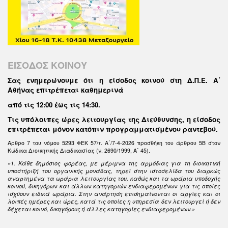
ΕΙΣΟΔΟΣ ΚΟΙΝΟΥ
Σας ενημερώνουμε ότι η είσοδος κοινού στη Δ.Π.Ε. Α΄
Αθήνας επιτρέπεται καθημερινά
από τις 12:00 έως τις 14:30
.
Τις υπόλοιπες ώρες λειτουργίας της Διεύθυνσης, η είσοδος
επιτρέπεται μόνον κατόπιν προγραμματισμένου ραντεβού.
Άρθρο 7 του νόμου 5293 ΦΕΚ 57/τ. Α΄/7-4-2026 προσθήκη του άρθρου 5Β στον
Κώδικα Διοικητικής Διαδικασίας (ν. 2690/1999, Α΄ 45).
«1. Κάθε δημόσιος φορέας, με μέριμνα της αρμόδιας για τη διοικητική
υποστήριξή του οργανικής μονάδας, τηρεί στην ιστοσελίδα του διαρκώς
αναρτημένα τα ωράρια λειτουργίας του, καθώς και τα ωράρια υποδοχής
κοινού, δικηγόρων και άλλων κατηγοριών ενδιαφερομένων για τις οποίες
ισχύουν ειδικά ωράρια. Στην ανάρτηση επισημαίνονται οι αργίες και οι
λοιπές ημέρες και ώρες, κατά τις οποίες η υπηρεσία δεν λειτουργεί ή δεν
δέχεται κοινό, δικηγόρους ή άλλες κατηγορίες ενδιαφερομένων.»