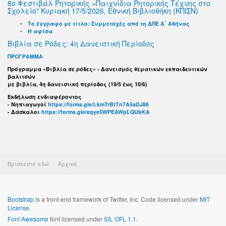
8ο Φεστιβάλ Ρητορικής «Παιχνίδια Ρητορικής Τέχνης στο
Σχολείο" Κυριακή 17/5/2026, Εθνική Βιβλιοθήκη (ΚΠΙΣΝ)
Το έγγραφο με τίτλο: Συμμετοχές από τη ΔΠΕ Α΄ Αθήνας
Η αφίσα
Βιβλία σε Ρόδες: 4η Δανειστική Περίοδος
ΠΡΟΓΡΑΜΜΑ
Πρόγραμμα «Βιβλία σε ρόδες» - Δανεισμός θεματικών εκπαιδευτικών
βαλιτσών
με βιβλία, 4η δανειστική περίοδος (19/5 έως 10/6)
Εκδήλωση ενδιαφέροντος
- Νηπιαγωγοί
https://forms.gle/LkmTrBtTn7A5aDJ86
- Δάσκαλοι
https://forms.gle/eqye5WPEAWpLQUbKA
Βρίσκεστε εδώ:
Αρχική
Bootstrap
is a front-end framework of Twitter, Inc. Code licensed under
MIT
License.
Font Awesome
font licensed under
SIL OFL 1.1
.