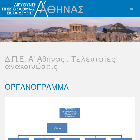
Δ.Π.Ε. Α' Αθήνας : Τελευταίες
ανακοινώσεις
ΟΡΓΑΝΟΓΡΑΜΜΑ