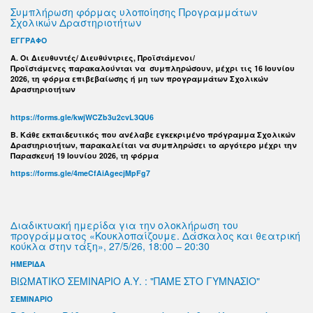
Συμπλήρωση φόρμας υλοποίησης Προγραμμάτων
Σχολικών Δραστηριοτήτων
ΕΓΓΡΑΦΟ
Α. Οι Διευθυντές/ Διευθύντριες, Προϊστάμενοι/
Προϊστάμενες παρακαλούνται να συμπληρώσουν, μέχρι τις 16 Ιουνίου
2026, τη φόρμα επιβεβαίωσης ή μη των προγραμμάτων Σχολικών
Δραστηριοτήτων
https://forms.gle/kwjWCZb3u2cvL3QU6
B. Κάθε εκπαιδευτικός που ανέλαβε εγκεκριμένο πρόγραμμα Σχολικών
Δραστηριοτήτων, παρακαλείται να συμπληρώσει το αργότερο μέχρι την
Παρασκευή 19 Ιουνίου 2026, τη φόρμα
https://forms.gle/4meCfAiAgecjMpFg7
Διαδικτυακή ημερίδα για την ολοκλήρωση του
προγράμματος «Κουκλοπαίζουμε. Δάσκαλος και θεατρική
κούκλα στην τάξη», 27/5/26, 18:00 – 20:30
ΗΜΕΡΙΔΑ
ΒΙΩΜΑΤΙΚΌ ΣΕΜΙΝΑΡΙΟ Α.Υ. : "ΠΑΜΕ ΣΤΟ ΓΥΜΝΑΣΙΟ"
ΣΕΜΙΝΑΡΙΟ