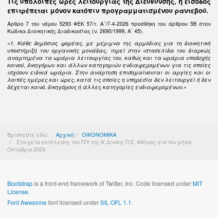
Τις υπόλοιπες ώρες λειτουργίας της Διεύθυνσης, η είσοδος
επιτρέπεται μόνον κατόπιν προγραμματισμένου ραντεβού.
Άρθρο 7 του νόμου 5293 ΦΕΚ 57/τ. Α΄/7-4-2026 προσθήκη του άρθρου 5Β στον
Κώδικα Διοικητικής Διαδικασίας (ν. 2690/1999, Α΄ 45).
«1. Κάθε δημόσιος φορέας, με μέριμνα της αρμόδιας για τη διοικητική
υποστήριξή του οργανικής μονάδας, τηρεί στην ιστοσελίδα του διαρκώς
αναρτημένα τα ωράρια λειτουργίας του, καθώς και τα ωράρια υποδοχής
κοινού, δικηγόρων και άλλων κατηγοριών ενδιαφερομένων για τις οποίες
ισχύουν ειδικά ωράρια. Στην ανάρτηση επισημαίνονται οι αργίες και οι
λοιπές ημέρες και ώρες, κατά τις οποίες η υπηρεσία δεν λειτουργεί ή δεν
δέχεται κοινό, δικηγόρους ή άλλες κατηγορίες ενδιαφερομένων.»
Βρίσκεστε εδώ:
Αρχική
ΟΙΚΟΝΟΜΙΚΑ
Στοιχεία εκτέλεσης του Π/Υ της Α' Δ/νσης Π.Ε. Αθήνας για τον μήνα
Οκτώβριο 2023
Bootstrap
is a front-end framework of Twitter, Inc. Code licensed under
MIT
License.
Font Awesome
font licensed under
SIL OFL 1.1
.