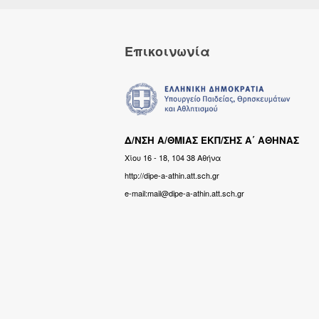
Επικοινωνία
Δ/ΝΣΗ Α/ΘΜΙΑΣ ΕΚΠ/ΣΗΣ Α΄ ΑΘΗΝΑΣ
Χίου 16 - 18, 104 38 Αθήνα
http://dipe-a-athin.att.sch.gr
e-mail:mail@dipe-a-athin.att.sch.gr