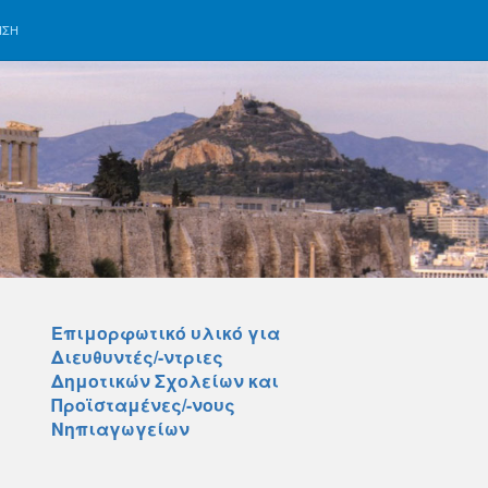
ΗΣΗ
Επιμορφωτικό υλικό για
Διευθυντές/-ντριες
Δημοτικών Σχολείων και
Προϊσταμένες/-νους
Νηπιαγωγείων