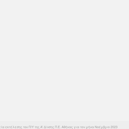
εία εκτέλεσης του Π/Υ της Α' Δ/νσης Π.Ε. Αθήνας για τον μήνα Νοέμβριο 2023