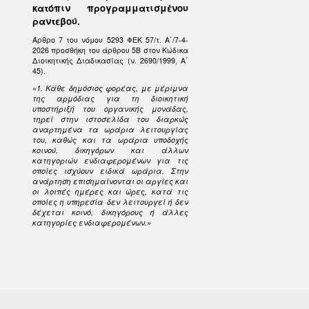
κατόπιν προγραμματισμένου
ραντεβού.
Άρθρο 7 του νόμου 5293 ΦΕΚ 57/τ. Α΄/7-4-
2026 προσθήκη του άρθρου 5Β στον Κώδικα
Διοικητικής Διαδικασίας (ν. 2690/1999, Α΄
45).
«1. Κάθε δημόσιος φορέας, με μέριμνα
της αρμόδιας για τη διοικητική
υποστήριξή του οργανικής μονάδας,
τηρεί στην ιστοσελίδα του διαρκώς
αναρτημένα τα ωράρια λειτουργίας
του, καθώς και τα ωράρια υποδοχής
κοινού, δικηγόρων και άλλων
κατηγοριών ενδιαφερομένων για τις
οποίες ισχύουν ειδικά ωράρια. Στην
ανάρτηση επισημαίνονται οι αργίες και
οι λοιπές ημέρες και ώρες, κατά τις
οποίες η υπηρεσία δεν λειτουργεί ή δεν
δέχεται κοινό, δικηγόρους ή άλλες
κατηγορίες ενδιαφερομένων.»