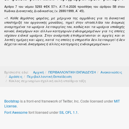
Άρθρο 7 του νόμου 5293 ΦΕΚ 57/τ. Α΄/7-4-2026 προσθήκη του άρθρου 5Β στον
Κώδικα Διοικητικής Διαδικασίας (ν. 2690/1999, Α΄ 45).
«1. Κάθε δημόσιος φορέας, με μέριμνα της αρμόδιας για τη διοικητική
υποστήριξή του οργανικής μονάδας, τηρεί στην ιστοσελίδα του διαρκώς
αναρτημένα τα ωράρια λειτουργίας του, καθώς και τα ωράρια υποδοχής
κοινού, δικηγόρων και άλλων κατηγοριών ενδιαφερομένων για τις οποίες
ισχύουν ειδικά ωράρια. Στην ανάρτηση επισημαίνονται οι αργίες και οι
λοιπές ημέρες και ώρες, κατά τις οποίες η υπηρεσία δεν λειτουργεί ή δεν
δέχεται κοινό, δικηγόρους ή άλλες κατηγορίες ενδιαφερομένων.»
Βρίσκεστε εδώ:
Αρχική
ΠΕΡΙΒΑΛΛΟΝΤΙΚΗ ΕΚΠΑΙΔΕΥΣΗ
Ανακοινώσεις
Δράσεις
Περιβαλλοντική Εκπαίδευση
Κύκλος σεμιναρίων σχολική αυλή-υπαίθρια τάξη
Bootstrap
is a front-end framework of Twitter, Inc. Code licensed under
MIT
License.
Font Awesome
font licensed under
SIL OFL 1.1
.