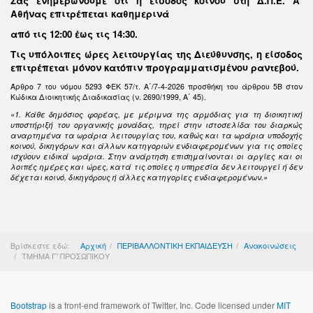
Σας ενημερώνουμε ότι η είσοδος κοινού στη Δ.Π.Ε. Α΄
Αθήνας επιτρέπεται καθημερινά
από τις 12:00 έως τις 14:30
.
Τις υπόλοιπες ώρες λειτουργίας της Διεύθυνσης, η είσοδος
επιτρέπεται μόνον κατόπιν προγραμματισμένου ραντεβού.
Άρθρο 7 του νόμου 5293 ΦΕΚ 57/τ. Α΄/7-4-2026 προσθήκη του άρθρου 5Β στον
Κώδικα Διοικητικής Διαδικασίας (ν. 2690/1999, Α΄ 45).
«1. Κάθε δημόσιος φορέας, με μέριμνα της αρμόδιας για τη διοικητική
υποστήριξή του οργανικής μονάδας, τηρεί στην ιστοσελίδα του διαρκώς
αναρτημένα τα ωράρια λειτουργίας του, καθώς και τα ωράρια υποδοχής
κοινού, δικηγόρων και άλλων κατηγοριών ενδιαφερομένων για τις οποίες
ισχύουν ειδικά ωράρια. Στην ανάρτηση επισημαίνονται οι αργίες και οι
λοιπές ημέρες και ώρες, κατά τις οποίες η υπηρεσία δεν λειτουργεί ή δεν
δέχεται κοινό, δικηγόρους ή άλλες κατηγορίες ενδιαφερομένων.»
Βρίσκεστε εδώ:
Αρχική
ΠΕΡΙΒΑΛΛΟΝΤΙΚΗ ΕΚΠΑΙΔΕΥΣΗ
Ανακοινώσεις
ΤΜΗΜΑ Γ' ΠΡΟΣΩΠΙΚΟΥ
Bootstrap
is a front-end framework of Twitter, Inc. Code licensed under
MIT