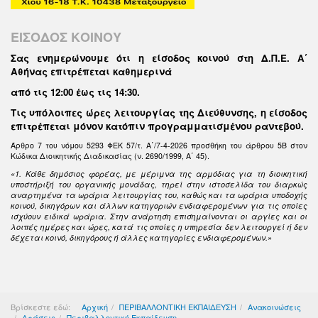
ΕΙΣΟΔΟΣ ΚΟΙΝΟΥ
Σας ενημερώνουμε ότι η είσοδος κοινού στη Δ.Π.Ε. Α΄
Αθήνας επιτρέπεται καθημερινά
από τις 12:00 έως τις 14:30
.
Τις υπόλοιπες ώρες λειτουργίας της Διεύθυνσης, η είσοδος
επιτρέπεται μόνον κατόπιν προγραμματισμένου ραντεβού.
Άρθρο 7 του νόμου 5293 ΦΕΚ 57/τ. Α΄/7-4-2026 προσθήκη του άρθρου 5Β στον
Κώδικα Διοικητικής Διαδικασίας (ν. 2690/1999, Α΄ 45).
«1. Κάθε δημόσιος φορέας, με μέριμνα της αρμόδιας για τη διοικητική
υποστήριξή του οργανικής μονάδας, τηρεί στην ιστοσελίδα του διαρκώς
αναρτημένα τα ωράρια λειτουργίας του, καθώς και τα ωράρια υποδοχής
κοινού, δικηγόρων και άλλων κατηγοριών ενδιαφερομένων για τις οποίες
ισχύουν ειδικά ωράρια. Στην ανάρτηση επισημαίνονται οι αργίες και οι
λοιπές ημέρες και ώρες, κατά τις οποίες η υπηρεσία δεν λειτουργεί ή δεν
δέχεται κοινό, δικηγόρους ή άλλες κατηγορίες ενδιαφερομένων.»
Βρίσκεστε εδώ:
Αρχική
ΠΕΡΙΒΑΛΛΟΝΤΙΚΗ ΕΚΠΑΙΔΕΥΣΗ
Ανακοινώσεις
Δράσεις
Περιβαλλοντική Εκπαίδευση