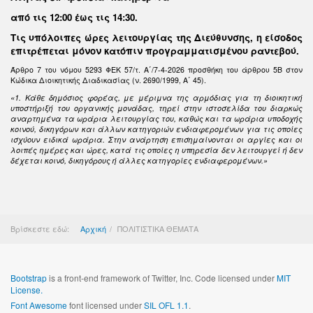
από τις 12:00 έως τις 14:30
.
Τις υπόλοιπες ώρες λειτουργίας της Διεύθυνσης, η είσοδος
επιτρέπεται μόνον κατόπιν προγραμματισμένου ραντεβού.
Άρθρο 7 του νόμου 5293 ΦΕΚ 57/τ. Α΄/7-4-2026 προσθήκη του άρθρου 5Β στον
Κώδικα Διοικητικής Διαδικασίας (ν. 2690/1999, Α΄ 45).
«1. Κάθε δημόσιος φορέας, με μέριμνα της αρμόδιας για τη διοικητική
υποστήριξή του οργανικής μονάδας, τηρεί στην ιστοσελίδα του διαρκώς
αναρτημένα τα ωράρια λειτουργίας του, καθώς και τα ωράρια υποδοχής
κοινού, δικηγόρων και άλλων κατηγοριών ενδιαφερομένων για τις οποίες
ισχύουν ειδικά ωράρια. Στην ανάρτηση επισημαίνονται οι αργίες και οι
λοιπές ημέρες και ώρες, κατά τις οποίες η υπηρεσία δεν λειτουργεί ή δεν
δέχεται κοινό, δικηγόρους ή άλλες κατηγορίες ενδιαφερομένων.»
Βρίσκεστε εδώ:
Αρχική
ΠΟΛΙΤΙΣΤΙΚΑ ΘΕΜΑΤΑ
Bootstrap
is a front-end framework of Twitter, Inc. Code licensed under
MIT
License.
Font Awesome
font licensed under
SIL OFL 1.1
.