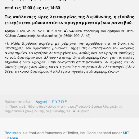
από τις 12:00 έως τις 14:30
.
Τις υπόλοιπες ώρες λειτουργίας της Διεύθυνσης, η είσοδος
επιτρέπεται μόνον κατόπιν προγραμματισμένου ραντεβού.
Άρθρο 7 του νόμου 5293 ΦΕΚ 57/τ. Α΄/7-4-2026 προσθήκη του άρθρου 5Β στον
Κώδικα Διοικητικής Διαδικασίας (ν. 2690/1999, Α΄ 45).
«1. Κάθε δημόσιος φορέας, με μέριμνα της αρμόδιας για τη διοικητική
υποστήριξή του οργανικής μονάδας, τηρεί στην ιστοσελίδα του διαρκώς
αναρτημένα τα ωράρια λειτουργίας του, καθώς και τα ωράρια υποδοχής
κοινού, δικηγόρων και άλλων κατηγοριών ενδιαφερομένων για τις οποίες
ισχύουν ειδικά ωράρια. Στην ανάρτηση επισημαίνονται οι αργίες και οι
λοιπές ημέρες και ώρες, κατά τις οποίες η υπηρεσία δεν λειτουργεί ή δεν
δέχεται κοινό, δικηγόρους ή άλλες κατηγορίες ενδιαφερομένων.»
Βρίσκεστε εδώ:
Αρχική
Π.Υ.Σ.Π.Ε.
Προκήρυξη θέσης δασκάλου για την κατ? οίκον διδασκαλία μαθητή
Δημοτικού Σχολείου της Διεύθυνσης Π.Ε. Α΄ Αθήνας
Bootstrap
is a front-end framework of Twitter, Inc. Code licensed under
MIT
License.