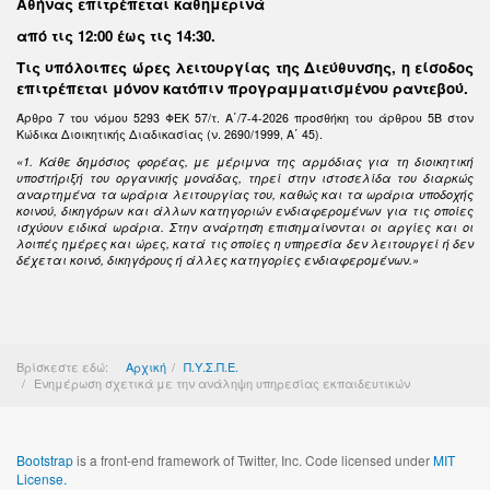
Αθήνας επιτρέπεται καθημερινά
από τις 12:00 έως τις 14:30
.
Τις υπόλοιπες ώρες λειτουργίας της Διεύθυνσης, η είσοδος
επιτρέπεται μόνον κατόπιν προγραμματισμένου ραντεβού.
Άρθρο 7 του νόμου 5293 ΦΕΚ 57/τ. Α΄/7-4-2026 προσθήκη του άρθρου 5Β στον
Κώδικα Διοικητικής Διαδικασίας (ν. 2690/1999, Α΄ 45).
«1. Κάθε δημόσιος φορέας, με μέριμνα της αρμόδιας για τη διοικητική
υποστήριξή του οργανικής μονάδας, τηρεί στην ιστοσελίδα του διαρκώς
αναρτημένα τα ωράρια λειτουργίας του, καθώς και τα ωράρια υποδοχής
κοινού, δικηγόρων και άλλων κατηγοριών ενδιαφερομένων για τις οποίες
ισχύουν ειδικά ωράρια. Στην ανάρτηση επισημαίνονται οι αργίες και οι
λοιπές ημέρες και ώρες, κατά τις οποίες η υπηρεσία δεν λειτουργεί ή δεν
δέχεται κοινό, δικηγόρους ή άλλες κατηγορίες ενδιαφερομένων.»
Βρίσκεστε εδώ:
Αρχική
Π.Υ.Σ.Π.Ε.
Ενημέρωση σχετικά με την ανάληψη υπηρεσίας εκπαιδευτικών
Bootstrap
is a front-end framework of Twitter, Inc. Code licensed under
MIT
License.