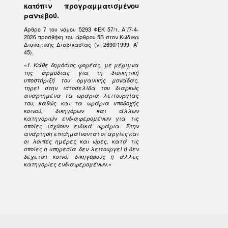
κατόπιν προγραμματισμένου
ραντεβού.
Άρθρο 7 του νόμου 5293 ΦΕΚ 57/τ. Α΄/7-4-
2026 προσθήκη του άρθρου 5Β στον Κώδικα
Διοικητικής Διαδικασίας (ν. 2690/1999, Α΄
45).
«1. Κάθε δημόσιος φορέας, με μέριμνα
της αρμόδιας για τη διοικητική
υποστήριξή του οργανικής μονάδας,
τηρεί στην ιστοσελίδα του διαρκώς
αναρτημένα τα ωράρια λειτουργίας
του, καθώς και τα ωράρια υποδοχής
κοινού, δικηγόρων και άλλων
κατηγοριών ενδιαφερομένων για τις
οποίες ισχύουν ειδικά ωράρια. Στην
ανάρτηση επισημαίνονται οι αργίες και
οι λοιπές ημέρες και ώρες, κατά τις
οποίες η υπηρεσία δεν λειτουργεί ή δεν
δέχεται κοινό, δικηγόρους ή άλλες
κατηγορίες ενδιαφερομένων.»