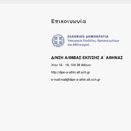
Επικοινωνία
Δ/ΝΣΗ Α/ΘΜΙΑΣ ΕΚΠ/ΣΗΣ Α΄ ΑΘΗΝΑΣ
Χίου 16 - 18, 104 38 Αθήνα
http://dipe-a-athin.att.sch.gr
e-mail:mail@dipe-a-athin.att.sch.gr