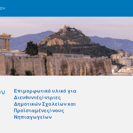
ΗΣΗ
ών
Επιμορφωτικό υλικό για
Διευθυντές/-ντριες
Δημοτικών Σχολείων και
Προϊσταμένες/-νους
Νηπιαγωγείων