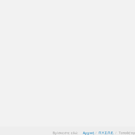
Βρίσκεστε εδώ:
Αρχική
Π.Υ.Σ.Π.Ε.
Τοποθέτησ