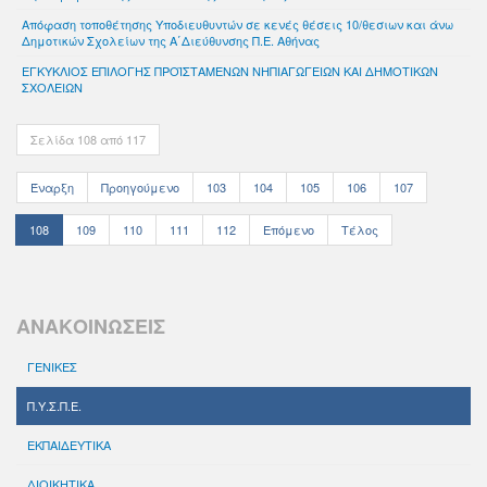
Απόφαση τοποθέτησης Υποδιευθυντών σε κενές θέσεις 10/θεσιων και άνω
Δημοτικών Σχολείων της Α΄Διεύθυνσης Π.Ε. Αθήνας
ΕΓΚΥΚΛΙΟΣ ΕΠΙΛΟΓΗΣ ΠΡΟΪΣΤΑΜΕΝΩΝ ΝΗΠΙΑΓΩΓΕΙΩΝ ΚΑΙ ΔΗΜΟΤΙΚΩΝ
ΣΧΟΛΕΙΩΝ
Σελίδα 108 από 117
Έναρξη
Προηγούμενο
103
104
105
106
107
108
109
110
111
112
Επόμενο
Τέλος
ΑΝΑΚΟΙΝΩΣΕΙΣ
ΓΕΝΙΚΕΣ
Π.Υ.Σ.Π.Ε.
ΕΚΠΑΙΔΕΥΤΙΚΑ
ΔΙΟΙΚΗΤΙΚΑ