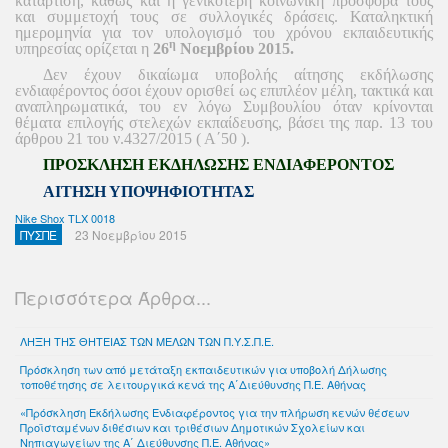
κατάρτιση, καθώς και η γενικότερη κοινωνική προσφορά τους
και συμμετοχή τους σε συλλογικές δράσεις.
Καταληκτική
ημερομηνία για τον υπολογισμό του χρόνου εκπαιδευτικής
η
υπηρεσίας ορίζεται η
26
Νοεμβρίου 2015.
Δεν έχουν δικαίωμα υποβολής αίτησης εκδήλωσης
ενδιαφέροντος όσοι έχουν ορισθεί ως επιπλέον μέλη, τακτικά και
αναπληρωματικά, του εν λόγω Συμβουλίου όταν κρίνονται
θέματα επιλογής στελεχών εκπαίδευσης, βάσει της παρ. 13 του
άρθρου 21 του ν.4327/2015 ( Α΄50 ).
ΠΡΟΣΚΛΗΣΗ ΕΚΔΗΛΩΣΗΣ ΕΝΔΙΑΦΕΡΟΝΤΟΣ
ΑΙΤΗΣΗ ΥΠΟΨΗΦΙΟΤΗΤΑΣ
Nike Shox TLX 0018
ΠΥΣΠΕ
23 Νοεμβρίου 2015
Περισσότερα Άρθρα...
ΛΗΞΗ ΤΗΣ ΘΗΤΕΙΑΣ ΤΩΝ ΜΕΛΩΝ ΤΩΝ Π.Υ.Σ.Π.Ε.
Πρόσκληση των από μετάταξη εκπαιδευτικών για υποβολή Δήλωσης
τοποθέτησης σε λειτουργικά κενά της Α΄Διεύθυνσης Π.Ε. Αθήνας
«Πρόσκληση Εκδήλωσης Ενδιαφέροντος για την πλήρωση κενών θέσεων
Προϊσταμένων διθέσιων και τριθέσιων Δημοτικών Σχολείων και
Νηπιαγωγείων της Α΄ Διεύθυνσης Π.Ε. Αθήνας»