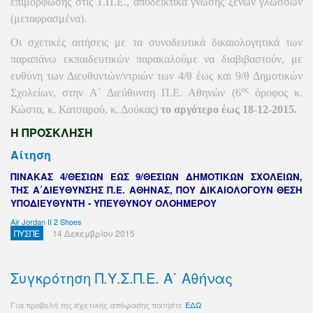
επιμόρφωσης στις Τ.Π.Ε., αποδεικτικά γνώσης ξένων γλωσσών
(μεταφρασμένα).
Οι σχετικές αιτήσεις με τα συνοδευτικά δικαιολογητικά των
παραπάνω εκπαιδευτικών παρακαλούμε να διαβιβαστούν, με
ευθύνη των Διευθυντών/ντριών των 4/θ έως και 9/θ Δημοτικών
ος
Σχολείων, στην Α΄ Διεύθυνση Π.Ε. Αθηνών (6
όροφος κ.
Κώστα, κ. Κατσαρού, κ. Δούκας)
το αργότερο έως
18-12-2015.
Η ΠΡΟΣΚΛΗΣΗ
Αίτηση
ΠΙΝΑΚΑΣ 4/ΘΕΣΙΩΝ ΕΩΣ 9/ΘΕΣΙΩΝ ΔΗΜΟΤΙΚΩΝ ΣΧΟΛΕΙΩΝ,
ΤΗΣ Α΄ΔΙΕΥΘΥΝΣΗΣ Π.Ε. ΑΘΗΝΑΣ, ΠΟΥ ΔΙΚΑΙΟΛΟΓΟΥΝ ΘΕΣΗ
ΥΠΟΔΙΕΥΘΥΝΤΗ - ΥΠΕΥΘΥΝΟΥ ΟΛΟΗΜΕΡΟΥ
Air Jordan II 2 Shoes
ΠΥΣΠΕ
14 Δεκεμβρίου 2015
Συγκρότηση Π.Υ.Σ.Π.Ε. Α΄ Αθήνας
Για προβολή της σχετικής απόφασης πατήστε
ΕΔΩ