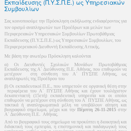
Εκπαίδευσης (Π.Υ.Σ.Π.Ε.) ως Υπηρεσιακών
Συμβουλίων
Σας κοινοποιούμε την Πρόσκληση εκδήλωσης ενδιαφέροντος για
τον ορισμό αναπληρωτών των Προέδρων και μελών των
Περιφερειακών Υπηρεσιακών Συμβουλίων Πρωτοβάθμιας
Εκπαίδευσης (Π.Υ.Σ.Π.Ε.) ως Υπηρεσιακών Συμβουλίων, του
Περιφερερειακού Διευθυντή Εκπαίδευσης Αττικής.
Με βάση την ανωτέρω Πρόσκληση καλούνται
α) Οι Διευθυντές Σχολικών Μονάδων Πρωτοβάθμιας
Εκπαίδευσης της Α΄ Διεύθυνσης Π.Ε. Αθήνας, που επιθυμούν να
μετέχουν στη σύνθεση του Α΄ ΠΥΣΠΕ Αθήνας, ως
αναπληρωτές της Προέδρου του
β) Οι εκπαιδευτικοί Π.Ε., που υπηρετούν σε οργανική θέση στην
περιφέρεια του Α΄ ΠΥΣΠΕ Αθήνας και έχουν τουλάχιστον
δεκαπενταετή (15ετή) εκπαιδευτική υπηρεσία και οι οποίοι
επιθυμούν να μετέχουν στη σύνθεση του Α΄ ΠΥΣΠΕ Αθήνας, ως
τακτικά ή αναπληρωματικά μέλη να υποβάλουν αίτηση και
βιογραφικό σημείωμα, μέχρι και την
Πέμπτη 26-11-2015
στην
Α΄ Διεύθυνση Π.Ε. Αθήνας.
Από το βιογραφικό τους σημείωμα να προκύπτει η διοικητική και
διδακτική τους εμπειρία, η επιστημονική και παιδαγωγική τους