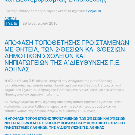
Για περισσότερες πληροφορίες δείτε το σχετικό
έγγραφο
ADIDAS
ΠΥΣΠΕ
29 Ιανουαρίου 2016
ΑΠΟΦΑΣΗ ΤΟΠΟΘΕΤΗΣΗΣ ΠΡΟΪΣΤΑΜΕΝΩΝ
ΜΕ ΘΗΤΕΙΑ, ΤΩΝ 2/ΘΕΣΙΩΝ ΚΑΙ 3/ΘΕΣΙΩΝ
ΔΗΜΟΤΙΚΩΝ ΣΧΟΛΕΙΩΝ ΚΑΙ
ΝΗΠΙΑΓΩΓΕΙΩΝ ΤΗΣ Α΄ΔΙΕΥΘΥΝΣΗΣ Π.Ε.
ΑΘΗΝΑΣ
Η Α΄Διεύθυνση Π.Ε. Αθήνας αναρτά την Απόφαση της Διευθύντριας
Εκπαίδευσης της τοποθέτησης Προϊσταμένου του 3/θεσιου Πειραματικού
Δημοτικού Σχολείου Αθήνας και Προϊσταμένων των 2/θεσιων και 3/θεσιων
Νηπιαγωγείων αρμοδιότητάς της.
Οι αναφερόμενοι στην σχετική Απόφαση τοποθετηθέντες Προϊστάμενοι
καλούνται να αναλάβουν υπηρεσία στη σχολική τους μονάδα και να
αποστείλουν υπηρεσιακά στην Α΄Διεύθυνση Π.Ε. Αθήνας.
Η ΑΠΟΦΑΣΗ ΤΟΠΟΘΕΤΗΣΗΣ ΠΡΟΪΣΤΑΜΕΝΩΝ ΤΩΝ 2/ΘΕΣΙΩΝ ΚΑΙ 3/ΘΕΣΙΩΝ
ΝΗΠΙΑΓΩΓΕΙΩΝ ΚΑΙ ΤΟΥ 3/ΘΕΣΙΟΥ ΠΕΙΡΑΜΑΤΙΚΟΥ ΔΗΜΟΤΙΚΟΥ ΣΧΟΛΕΙΟΥ
ΠΑΝΕΠΙΣΤΗΜΙΟΥ ΑΘΗΝΩΝ, ΤΗΣ Α΄ΔΙΕΥΘΥΝΣΗΣ Π.Ε. ΑΘΗΝΑΣ
Nike Zoom All Out Flyknit