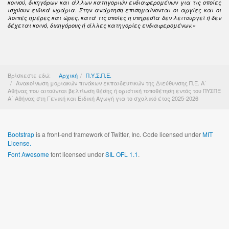
κοινού, δικηγόρων και άλλων κατηγοριών ενδιαφερομένων για τις οποίες
ισχύουν ειδικά ωράρια. Στην ανάρτηση επισημαίνονται οι αργίες και οι
λοιπές ημέρες και ώρες, κατά τις οποίες η υπηρεσία δεν λειτουργεί ή δεν
δέχεται κοινό, δικηγόρους ή άλλες κατηγορίες ενδιαφερομένων.»
Βρίσκεστε εδώ:
Αρχική
Π.Υ.Σ.Π.Ε.
Ανακοίνωση μοριακών πινάκων εκπαιδευτικών της Διεύθυνσης Π.Ε. Α΄
Αθήνας που αιτούνται βελτίωση θέσης ή οριστική τοποθέτηση εντός του ΠΥΣΠΕ
Α΄ Αθήνας στη Γενική και Ειδική Αγωγή για το σχολικό έτος 2025-2026
Bootstrap
is a front-end framework of Twitter, Inc. Code licensed under
MIT
License.
Font Awesome
font licensed under
SIL OFL 1.1
.