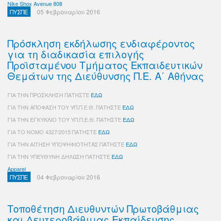
Nike Shox Avenue 808
ΠΥΣΠΕ
05 Φεβρουαρίου 2016
Πρόσκληση εκδήλωσης ενδιαφέροντος
για τη διαδικασία επιλογής
Προϊσταμένου Τμήματος Εκπαιδευτικών
Θεμάτων της Διεύθυνσης Π.Ε. Α΄ Αθήνας
ΓΙΑ ΤΗΝ ΠΡΟΣΚΛΗΣΗ ΠΑΤΗΣΤΕ
ΕΔΩ
ΓΙΑ ΤΗΝ ΑΠΟΦΑΣΗ ΤΟΥ ΥΠ.Π.Ε.Θ. ΠΑΤΗΣΤΕ
ΕΔΩ
ΓΙΑ ΤΗΝ ΕΓΚΥΚΛΙΟ ΤΟΥ ΥΠ.Π.Ε.Θ. ΠΑΤΗΣΤΕ
ΕΔΩ
ΓΙΑ ΤΟ ΝΟΜΟ 4327/2015 ΠΑΤΗΣΤΕ
ΕΔΩ
ΓΙΑ ΤΗΝ ΑΙΤΗΣΗ ΥΠΟΨΗΦΙΟΤΗΤΑΣ ΠΑΤΗΣΤΕ
ΕΔΩ
ΓΙΑ ΤΗΝ ΥΠΕΥΘΥΝΗ ΔΗΛΩΣΗ ΠΑΤΗΣΤΕ
ΕΔΩ
Apparel
ΠΥΣΠΕ
04 Φεβρουαρίου 2016
Τοποθέτηση Διευθυντών Πρωτοβάθμιας
και Δευτεροβάθμιας Εκπαίδευσης