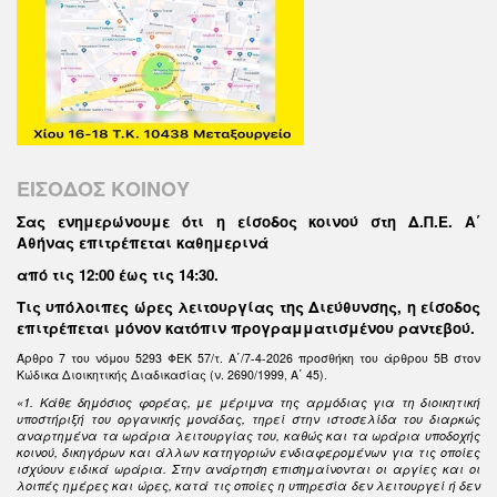
ΕΙΣΟΔΟΣ ΚΟΙΝΟΥ
Σας ενημερώνουμε ότι η είσοδος κοινού στη Δ.Π.Ε. Α΄
Αθήνας επιτρέπεται καθημερινά
από τις 12:00 έως τις 14:30
.
Τις υπόλοιπες ώρες λειτουργίας της Διεύθυνσης, η είσοδος
επιτρέπεται μόνον κατόπιν προγραμματισμένου ραντεβού.
Άρθρο 7 του νόμου 5293 ΦΕΚ 57/τ. Α΄/7-4-2026 προσθήκη του άρθρου 5Β στον
Κώδικα Διοικητικής Διαδικασίας (ν. 2690/1999, Α΄ 45).
«1. Κάθε δημόσιος φορέας, με μέριμνα της αρμόδιας για τη διοικητική
υποστήριξή του οργανικής μονάδας, τηρεί στην ιστοσελίδα του διαρκώς
αναρτημένα τα ωράρια λειτουργίας του, καθώς και τα ωράρια υποδοχής
κοινού, δικηγόρων και άλλων κατηγοριών ενδιαφερομένων για τις οποίες
ισχύουν ειδικά ωράρια. Στην ανάρτηση επισημαίνονται οι αργίες και οι
λοιπές ημέρες και ώρες, κατά τις οποίες η υπηρεσία δεν λειτουργεί ή δεν