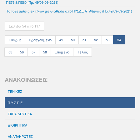
ΠΕ79 & ΠΕ60 (Πρ. 49/09-09-2021)
Τοποθετήσεις εκπ/κών με διάθεση από ΠΥΣΔΕ Α΄ Αθήνας (Πρ.49/09-09-2021)
Σελίδα 54 από 117
Έναρξη
Προηγούμενο
49
50
51
52
53
54
55
56
57
58
Επόμενο
Τέλος
ΑΝΑΚΟΙΝΩΣΕΙΣ
ΓΕΝΙΚΕΣ
Π.Υ.Σ.Π.Ε.
ΕΚΠΑΙΔΕΥΤΙΚΑ
ΔΙΟΙΚΗΤΙΚΑ
ΑΝΑΠΛΗΡΩΤΕΣ