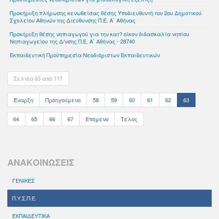
Προκήρυξη πλήρωσης κενωθείσας θέσης Υποδιευθυντή του 2ου Δημοτικού
Σχολείου Αθηνών της Διεύθυνσης Π.Ε. Α΄ Αθήνας
Προκήρυξη θέσης νηπιαγωγού για την κατ? οίκον διδασκαλία νηπίου
Νηπιαγωγείου της Δ/νσης Π.Ε. Α΄ Αθήνας - 28740
Εκπαιδευτική Προϋπηρεσία Νεοδιόριστων Εκπαιδευτικών
Σελίδα 63 από 117
Έναρξη
Προηγούμενο
58
59
60
61
62
63
64
65
66
67
Επόμενο
Τέλος
ΑΝΑΚΟΙΝΩΣΕΙΣ
ΓΕΝΙΚΕΣ
Π.Υ.Σ.Π.Ε.
ΕΚΠΑΙΔΕΥΤΙΚΑ