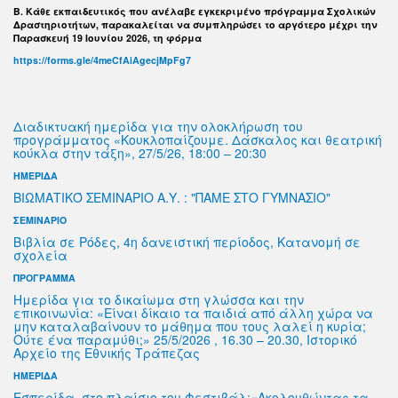
B. Κάθε εκπαιδευτικός που ανέλαβε εγκεκριμένο πρόγραμμα Σχολικών
Δραστηριοτήτων, παρακαλείται να συμπληρώσει το αργότερο μέχρι την
Παρασκευή 19 Ιουνίου 2026, τη φόρμα
https://forms.gle/4meCfAiAgecjMpFg7
Διαδικτυακή ημερίδα για την ολοκλήρωση του
προγράμματος «Κουκλοπαίζουμε. Δάσκαλος και θεατρική
κούκλα στην τάξη», 27/5/26, 18:00 – 20:30
ΗΜΕΡΙΔΑ
ΒΙΩΜΑΤΙΚΌ ΣΕΜΙΝΑΡΙΟ Α.Υ. : "ΠΑΜΕ ΣΤΟ ΓΥΜΝΑΣΙΟ"
ΣΕΜΙΝΑΡΙΟ
Βιβλία σε Ρόδες, 4η δανειστική περίοδος, Κατανομή σε
σχολεία
ΠΡΟΓΡΑΜΜΑ
Ημερίδα για το δικαίωμα στη γλώσσα και την
επικοινωνία: «Είναι δίκαιο τα παιδιά από άλλη χώρα να
μην καταλαβαίνουν το μάθημα που τους λαλεί η κυρία;
Ούτε ένα παραμύθι;» 25/5/2026 , 16.30 – 20.30, Ιστορικό
Αρχείο της Εθνικής Τράπεζας
ΗΜΕΡΙΔΑ
Εσπερίδα, στο πλαίσιο του Φεστιβάλ:«Ακολουθώντας τα