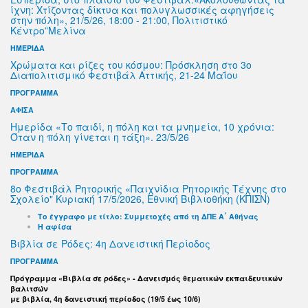
ίχνη: Χτίζοντας δίκτυα και πολυγλωσσικές αφηγήσεις
στην πόλη», 21/5/26, 18:00 - 21:00, Πολιτιστικό
Κέντρο”Μελίνα
ΗΜΕΡΙΔΑ
Χρώματα και ρίζες του κόσμου: Πρόσκληση στο 3ο
Διαπολιτισμικό Φεστιβάλ Αττικής, 21-24 Μαΐου
ΠΡΟΓΡΑΜΜΑ
ΑΦΙΣΑ
Ημερίδα «Το παιδί, η πόλη και τα μνημεία, 10 χρόνια:
Όταν η πόλη γίνεται η τάξη». 23/5/26
ΗΜΕΡΙΔΑ
ΠΡΟΓΡΑΜΜΑ
8ο Φεστιβάλ Ρητορικής «Παιχνίδια Ρητορικής Τέχνης στο
Σχολείο" Κυριακή 17/5/2026, Εθνική Βιβλιοθήκη (ΚΠΙΣΝ)
Το έγγραφο με τίτλο: Συμμετοχές από τη ΔΠΕ Α΄ Αθήνας
Η αφίσα
Βιβλία σε Ρόδες: 4η Δανειστική Περίοδος
ΠΡΟΓΡΑΜΜΑ
Πρόγραμμα «Βιβλία σε ρόδες» - Δανεισμός θεματικών εκπαιδευτικών
βαλιτσών
με βιβλία, 4η δανειστική περίοδος (19/5 έως 10/6)